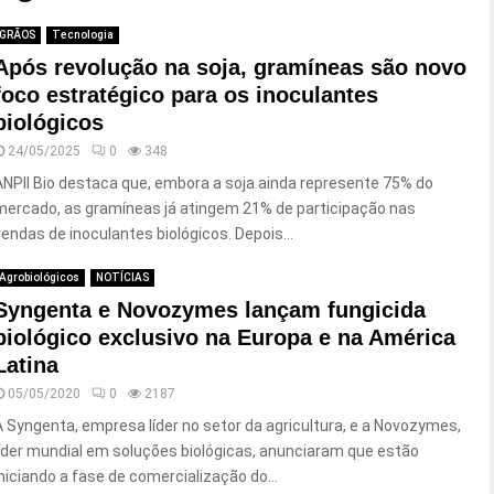
GRÃOS
Tecnologia
Após revolução na soja, gramíneas são novo
foco estratégico para os inoculantes
biológicos
24/05/2025
0
348
ANPII Bio destaca que, embora a soja ainda represente 75% do
mercado, as gramíneas já atingem 21% de participação nas
vendas de inoculantes biológicos. Depois...
Agrobiológicos
NOTÍCIAS
Syngenta e Novozymes lançam fungicida
biológico exclusivo na Europa e na América
Latina
05/05/2020
0
2187
A Syngenta, empresa líder no setor da agricultura, e a Novozymes,
líder mundial em soluções biológicas, anunciaram que estão
iniciando a fase de comercialização do...