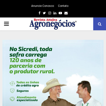
Anuncie Conosco
Contato
Facebook
Twitter
Instagram
Linkedin
Youtube
Email
PRIMARY
MENU