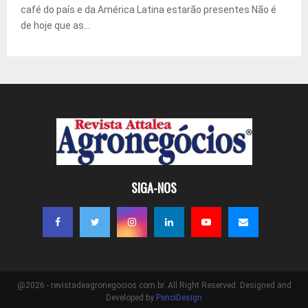
café do país e da América Latina estarão presentes Não é
de hoje que as...
SIGA-NOS
@2026 - revistadeagronegocios.com.br. All Right Reserved. Designed and
Developed by
PenciDesign