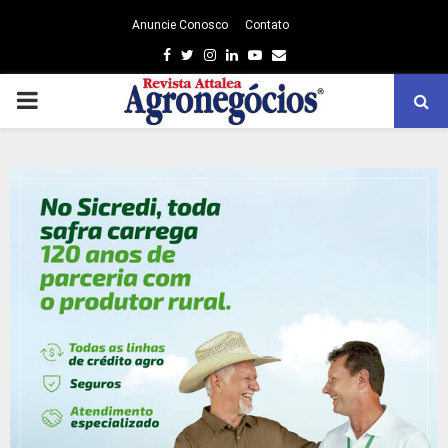
Anuncie Conosco
Contato
Facebook
Twitter
Instagram
Linkedin
Youtube
Email
PRIMARY
MENU