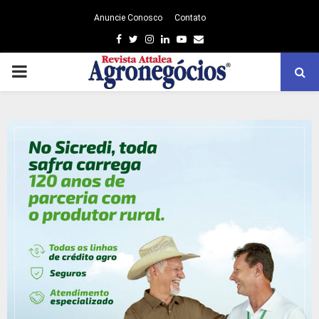
Anuncie Conosco
Contato
Facebook
Twitter
Instagram
Linkedin
Youtube
Email
PRIMARY
MENU