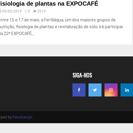
fisiologia de plantas na EXPOCAFÉ
09/05/2019
0
2510
Entre 15 e 17 de maio, a Fertiláqua, um dos maiores grupos de
utrição, fisiologia de plantas e revitalização de solo, irá participar
da 22ª EXPOCAFÉ,...
SIGA-NOS
loped by
PenciDesign