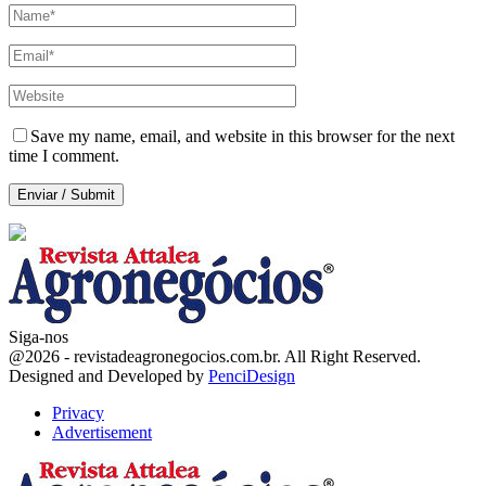
Save my name, email, and website in this browser for the next
time I comment.
Siga-nos
Facebook
Twitter
Instagram
Linkedin
Youtube
Email
@2026 - revistadeagronegocios.com.br. All Right Reserved.
Designed and Developed by
PenciDesign
Privacy
Advertisement