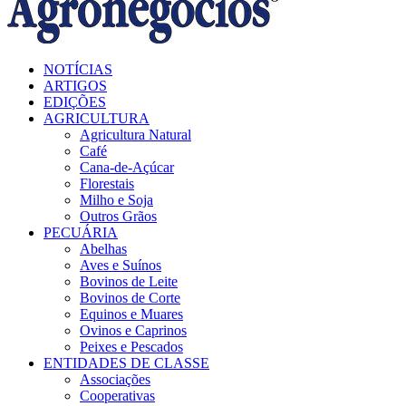
Facebook
Twitter
Instagram
Linkedin
Youtube
Email
NOTÍCIAS
ARTIGOS
EDIÇÕES
AGRICULTURA
Agricultura Natural
Café
Cana-de-Açúcar
Florestais
Milho e Soja
Outros Grãos
PECUÁRIA
Abelhas
Aves e Suínos
Bovinos de Leite
Bovinos de Corte
Equinos e Muares
Ovinos e Caprinos
Peixes e Pescados
ENTIDADES DE CLASSE
Associações
Cooperativas