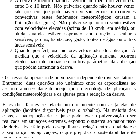
A deriva é menor quando a velocidade média do vento está
entre 3 e 10 km/h. Não pulverize quando não houver vento,
situações em que pode haver inversão térmica ou correntes
convectivas (estes fenômenos meteorológicos causam a
flutuação das gotas). Não pulverize quando o vento estiver
com velocidades elevadas (acima de 10 km/h, em média), ou
ainda quando estiver soprando em direção a culturas
sensíveis, jardins, habitações, gado, fontes de água ou outras
áreas sensíveis;
Quando possível, use menores velocidades de aplicação. À
medida que a velocidade da aplicação aumenta ocorrem
efeitos não intencionais em outros parâmetros da aplicação
que podem aumentar a deriva.
O sucesso da operação de pulverização depende de diversos fatores.
Entretanto, duas questões são unânimes entre os especialistas no
assunto: a necessidade de adequação da tecnologia de aplicação às
condições meteorológicas e os ajustes para a redução da deriva.
Estes dois fatores se relacionam diretamente com as janelas de
aplicação (horários disponíveis para o trabalho). Na maioria dos
casos, a inadequação deste ajuste pode levar a pulverização a ser
realizada em situações extremas, expondo o sistema ao maior risco
de deriva. Este fato pode desequilibrar a relação entre a qualidade e
a segurança nas aplicações, o que prejudica a sustentabilidade de
todo o processo.