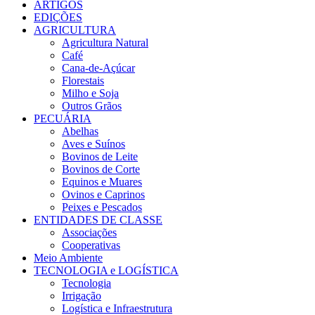
ARTIGOS
EDIÇÕES
AGRICULTURA
Agricultura Natural
Café
Cana-de-Açúcar
Florestais
Milho e Soja
Outros Grãos
PECUÁRIA
Abelhas
Aves e Suínos
Bovinos de Leite
Bovinos de Corte
Equinos e Muares
Ovinos e Caprinos
Peixes e Pescados
ENTIDADES DE CLASSE
Associações
Cooperativas
Meio Ambiente
TECNOLOGIA e LOGÍSTICA
Tecnologia
Irrigação
Logística e Infraestrutura