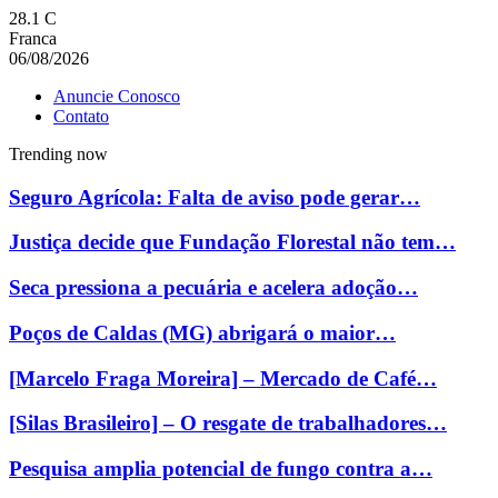
28.1
C
Franca
06/08/2026
Anuncie Conosco
Contato
Trending now
Seguro Agrícola: Falta de aviso pode gerar…
Justiça decide que Fundação Florestal não tem…
Seca pressiona a pecuária e acelera adoção…
Poços de Caldas (MG) abrigará o maior…
[Marcelo Fraga Moreira] – Mercado de Café…
[Silas Brasileiro] – O resgate de trabalhadores…
Pesquisa amplia potencial de fungo contra a…