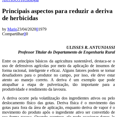
Principais aspectos para reduzir a deriva
de herbicidas
by
Mario
23/04/2020
0
1979
Compartilhar
0
0
ULISSES R. ANTUNIASSI
Professor Titular do Departamento de Engenharia Rural
Entre os princípios básicos da agricultura sustentável, destaca-se o
uso de defensivos agrícolas por meio da aplicação de insumos de
forma racional, inteligente e eficaz. Alguns fatores podem se tornar
desafiadores para o produtor no campo, por isso, ele deve estar
atento ao manejo correto. A deriva é um exemplo que pode
atrapalhar a etapa de pulverização, tão importante para a
produtividade e rendimento da lavoura.
A deriva ocorre pela volatilização dos ingredientes ativos ou pelo
deslocamento físico das gotas. Deriva física é o movimento das
gotas para fora da área de aplicação, enquanto deriva de vapor é o
movimento do produto após o ingrediente ativo ser convertido de
sua forma gasosa. Quando acontece, ela pode ocasionar danos às