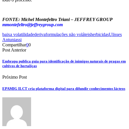
FONTE:
Michel Montefeltro Triani – JEFFREY GROUP
mmontefeltro@jeffreygroup.com
baixa volatilidade
deriva
formulações não voláteis
herbicidas
Ulisses
Antuniassi
Compartilhar
0
0
Post Anterior
Embrapa publica guia para identificação de inimigos naturais de pragas em
cultivos de hortaliças
Próximo Post
EPAMIG ILCT cria plataforma digital para difundir conhecimentos lácteos