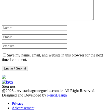
Save my name, email, and website in this browser for the next
time I comment.
Siga-nos
Facebook
Twitter
Instagram
Linkedin
Youtube
Email
@2026 - revistadeagronegocios.com.br. All Right Reserved.
Designed and Developed by
PenciDesign
Privacy
Advertisement