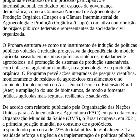
programa é resultado de um processo participativo e
interinstitucional, conduzido por espaços de governança
democrática, como a Comissão Nacional de Agroecologia e
Produção Orgânica (Cnapo) e a Câmara Interministerial de
Agroecologia e Produção Orgânica (Ciapo), com ativa contribuição
de órgãos públicos federais e representantes da sociedade civil
organizada.
O Pronara estrutura-se como um instrumento de indução de políticas
públicas voltadas à redução progressiva da dependência do modelo
agrícola baseado em insumos químicos sintéticos, notadamente
agrotóxicos, e à promoção de sistemas de produção sustentáveis,
com ênfase na agricultura familiar, na agroecologia e na produção
orgânica. O Programa prevê ações integradas de pesquisa científica,
monitoramento de resíduos de agrotóxicos em alimentos e no
ambiente, fortalecimento da Assistência Técnica e Extensão Rural
(Ater) e ampliação do uso de bioinsumos, de modo a fomentar
práticas agrícolas mais seguras, resilientes e saudáveis.
De acordo com relatório publicado pela Organização das Nações
Unidas para a Alimentação e a Agricultura (FAO) em parceria com a
Organização Mundial da Saúde (OMS), o Brasil ocupava, em 2021,
a primeira posição mundial no consumo de agrotóxicos,
respondendo por cerca de 22% do total utilizado globalmente. Tal
realidade reforça a urgência da implementação de políticas públicas