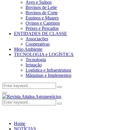
Aves e Suínos
Bovinos de Leite
Bovinos de Corte
Equinos e Muares
Ovinos e Caprinos
Peixes e Pescados
ENTIDADES DE CLASSE
Associações
Cooperativas
Meio Ambiente
TECNOLOGIA e LOGÍSTICA
Tecnologia
Irrigação
Logística e Infraestrutura
Máquinas e Implementos
Search
Search
for:
Facebook
Twitter
Instagram
Linkedin
Youtube
Email
Primary
Menu
Search
Search
for:
Home
NOTÍCIAS