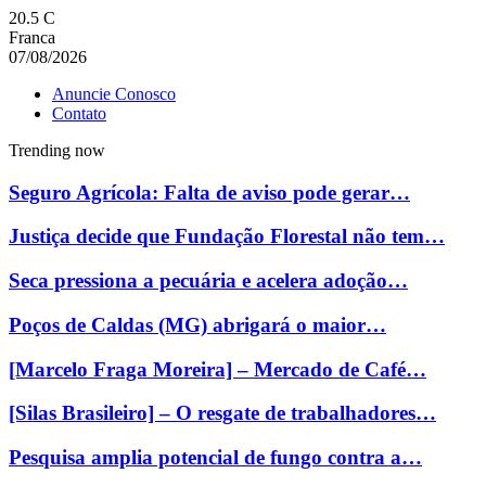
20.5
C
Franca
07/08/2026
Anuncie Conosco
Contato
Trending now
Seguro Agrícola: Falta de aviso pode gerar…
Justiça decide que Fundação Florestal não tem…
Seca pressiona a pecuária e acelera adoção…
Poços de Caldas (MG) abrigará o maior…
[Marcelo Fraga Moreira] – Mercado de Café…
[Silas Brasileiro] – O resgate de trabalhadores…
Pesquisa amplia potencial de fungo contra a…