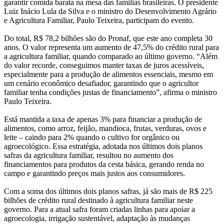
garantir comida barata na mesa das famílias brasileiras. O presidente
Luiz Inácio Lula da Silva e o ministro do Desenvolvimento Agrário
e Agricultura Familiar, Paulo Teixeira, participam do evento.
Do total, R$ 78,2 bilhões são do Pronaf, que este ano completa 30
anos. O valor representa um aumento de 47,5% do crédito rural para
a agricultura familiar, quando comparado ao último governo. “Além
do valor recorde, conseguimos manter taxas de juros acessíveis,
especialmente para a produção de alimentos essenciais, mesmo em
um cenário econômico desafiador, garantindo que o agricultor
familiar tenha condições justas de financiamento”, afirma o ministro
Paulo Teixeira.
Está mantida a taxa de apenas 3% para financiar a produção de
alimentos, como arroz, feijão, mandioca, frutas, verduras, ovos e
leite – caindo para 2% quando o cultivo for orgânico ou
agroecológico. Essa estratégia, adotada nos últimos dois planos
safras da agricultura familiar, resultou no aumento dos
financiamentos para produtos da cesta básica, gerando renda no
campo e garantindo preços mais justos aos consumidores.
Com a soma dos últimos dois planos safras, já são mais de R$ 225
bilhões de crédito rural destinado à agricultura familiar neste
governo. Para a atual safra foram criadas linhas para apoiar a
agroecologia, irrigação sustentável, adaptação às mudanças