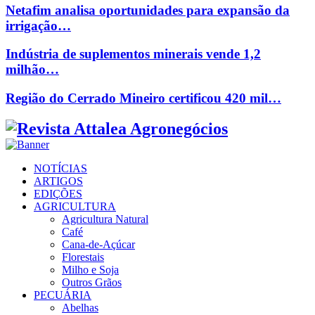
Netafim analisa oportunidades para expansão da
irrigação…
Indústria de suplementos minerais vende 1,2
milhão…
Região do Cerrado Mineiro certificou 420 mil…
Facebook
Twitter
Instagram
Linkedin
Youtube
Email
NOTÍCIAS
ARTIGOS
EDIÇÕES
AGRICULTURA
Agricultura Natural
Café
Cana-de-Açúcar
Florestais
Milho e Soja
Outros Grãos
PECUÁRIA
Abelhas