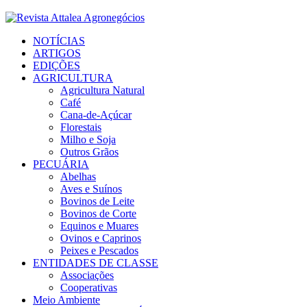
Facebook
Twitter
Instagram
Linkedin
Youtube
Email
NOTÍCIAS
ARTIGOS
EDIÇÕES
AGRICULTURA
Agricultura Natural
Café
Cana-de-Açúcar
Florestais
Milho e Soja
Outros Grãos
PECUÁRIA
Abelhas
Aves e Suínos
Bovinos de Leite
Bovinos de Corte
Equinos e Muares
Ovinos e Caprinos
Peixes e Pescados
ENTIDADES DE CLASSE
Associações
Cooperativas
Meio Ambiente