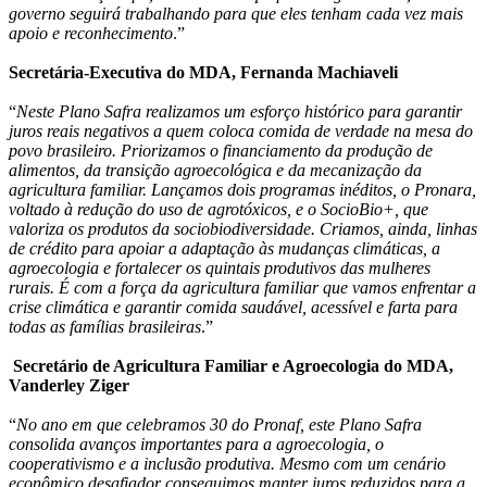
governo seguirá trabalhando para que eles tenham cada vez mais
apoio e reconhecimento
.”
Secretária-Executiva do MDA, Fernanda Machiaveli
“
Neste Plano Safra realizamos um esforço histórico para garantir
juros reais negativos a quem coloca comida de verdade na mesa do
povo brasileiro. Priorizamos o financiamento da produção de
alimentos, da transição agroecológica e da mecanização da
agricultura familiar. Lançamos dois programas inéditos, o Pronara,
voltado à redução do uso de agrotóxicos, e o SocioBio+, que
valoriza os produtos da sociobiodiversidade. Criamos, ainda, linhas
de crédito para apoiar a adaptação às mudanças climáticas, a
agroecologia e fortalecer os quintais produtivos das mulheres
rurais. É com a força da agricultura familiar que vamos enfrentar a
crise climática e garantir comida saudável, acessível e farta para
todas as famílias brasileiras
.”
Secretário de Agricultura Familiar e Agroecologia do MDA,
Vanderley Ziger
“
No ano em que celebramos 30 do Pronaf, este Plano Safra
consolida avanços importantes para a agroecologia, o
cooperativismo e a inclusão produtiva. Mesmo com um cenário
econômico desafiador conseguimos manter juros reduzidos para a