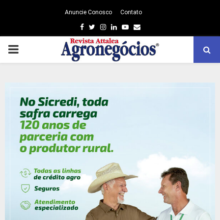
Anuncie Conosco
Contato
Facebook
Twitter
Instagram
Linkedin
Youtube
Email
PRIMARY
MENU