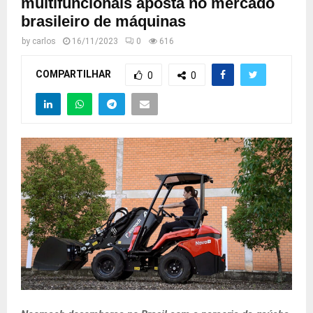
multifuncionais aposta no mercado
brasileiro de máquinas
by
carlos
16/11/2023
0
616
COMPARTILHAR
0
0