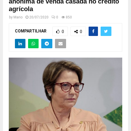
anônima de venda casada no crédito
agrícola
by
Mario
20/07/2020
0
850
COMPARTILHAR
0
0