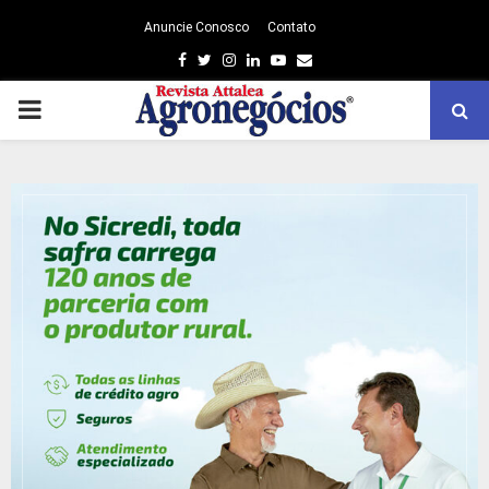
Anuncie Conosco
Contato
Facebook
Twitter
Instagram
Linkedin
Youtube
Email
PRIMARY
MENU