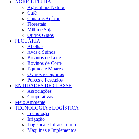
AGRICULTURA
Agricultura Natural
Café
Cana-de-Açúcar
Florestais
Milho e Soja
Outros Grãos
PECUÁRIA
Abelhas
Aves e Suínos
Bovinos de Leite
Bovinos de Corte
Equinos e Muares
Ovinos e Caprinos
Peixes e Pescados
ENTIDADES DE CLASSE
Associações
Cooperativas
Meio Ambiente
TECNOLOGIA e LOGÍSTICA
Tecnologia
Irrigação
Logística e Infraestrutura
Máquinas e Implementos