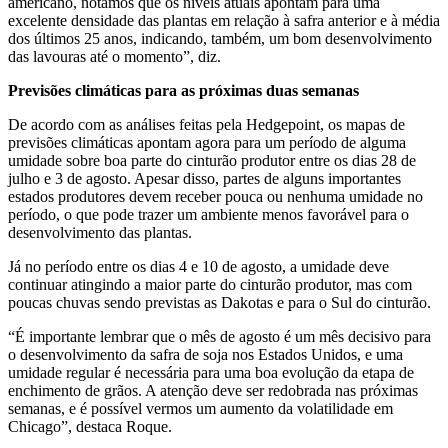
americano, notamos que os níveis atuais apontam para uma
excelente densidade das plantas em relação à safra anterior e à média
dos últimos 25 anos, indicando, também, um bom desenvolvimento
das lavouras até o momento”, diz.
Previsões climáticas para as próximas duas semanas
De acordo com as análises feitas pela Hedgepoint, os mapas de
previsões climáticas apontam agora para um período de alguma
umidade sobre boa parte do cinturão produtor entre os dias 28 de
julho e 3 de agosto. Apesar disso, partes de alguns importantes
estados produtores devem receber pouca ou nenhuma umidade no
período, o que pode trazer um ambiente menos favorável para o
desenvolvimento das plantas.
Já no período entre os dias 4 e 10 de agosto, a umidade deve
continuar atingindo a maior parte do cinturão produtor, mas com
poucas chuvas sendo previstas as Dakotas e para o Sul do cinturão.
“É importante lembrar que o mês de agosto é um mês decisivo para
o desenvolvimento da safra de soja nos Estados Unidos, e uma
umidade regular é necessária para uma boa evolução da etapa de
enchimento de grãos. A atenção deve ser redobrada nas próximas
semanas, e é possível vermos um aumento da volatilidade em
Chicago”, destaca Roque.