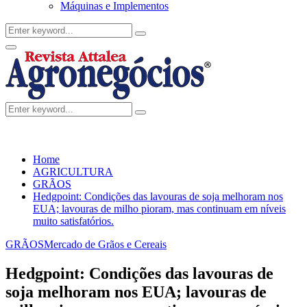
Máquinas e Implementos
Search
Search
for:
Facebook
Twitter
Instagram
Linkedin
Youtube
Email
Primary
Menu
Search
Search
for:
Home
AGRICULTURA
GRÃOS
Hedgpoint: Condições das lavouras de soja melhoram nos
EUA; lavouras de milho pioram, mas continuam em níveis
muito satisfatórios.
GRÃOS
Mercado de Grãos e Cereais
Hedgpoint: Condições das lavouras de
soja melhoram nos EUA; lavouras de