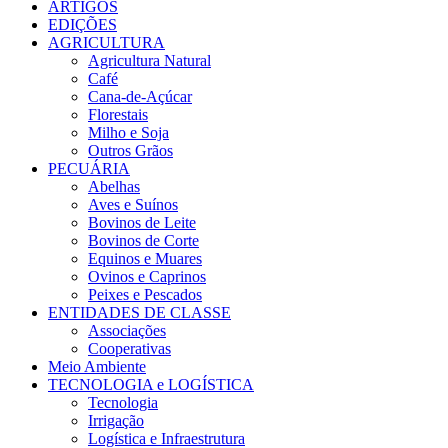
ARTIGOS
EDIÇÕES
AGRICULTURA
Agricultura Natural
Café
Cana-de-Açúcar
Florestais
Milho e Soja
Outros Grãos
PECUÁRIA
Abelhas
Aves e Suínos
Bovinos de Leite
Bovinos de Corte
Equinos e Muares
Ovinos e Caprinos
Peixes e Pescados
ENTIDADES DE CLASSE
Associações
Cooperativas
Meio Ambiente
TECNOLOGIA e LOGÍSTICA
Tecnologia
Irrigação
Logística e Infraestrutura