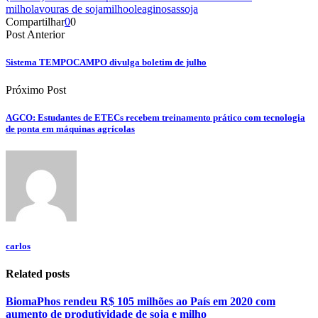
milho
lavouras de soja
milho
oleaginosas
soja
Compartilhar
0
0
Post Anterior
Sistema TEMPOCAMPO divulga boletim de julho
Próximo Post
AGCO: Estudantes de ETECs recebem treinamento prático com tecnologia
de ponta em máquinas agrícolas
carlos
Related posts
BiomaPhos rendeu R$ 105 milhões ao País em 2020 com
aumento de produtividade de soja e milho