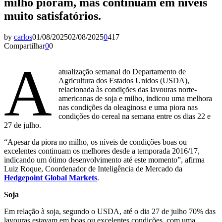
milho pioram, mas continuam em níveis
muito satisfatórios.
by
carlos
01/08/2025
02/08/2025
0
417
Compartilhar
0
0
A
atualização semanal do Departamento de
Agricultura dos Estados Unidos (USDA),
relacionada às condições das lavouras norte-
americanas de soja e milho, indicou uma melhora
nas condições da oleaginosa e uma piora nas
condições do cereal na semana entre os dias 22 e
27 de julho.
“Apesar da piora no milho, os níveis de condições boas ou
excelentes continuam os melhores desde a temporada 2016/17,
indicando um ótimo desenvolvimento até este momento”, afirma
Luiz Roque, Coordenador de Inteligência de Mercado da
Hedgepoint Global Markets
.
Soja
Em relação à soja, segundo o USDA, até o dia 27 de julho 70% das
lavouras estavam em boas ou excelentes condições, com uma