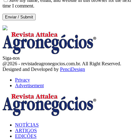
Save my name, email, and website in this browser for the next
time I comment.
Siga-nos
Facebook
Twitter
Instagram
Linkedin
Youtube
Email
@2026 - revistadeagronegocios.com.br. All Right Reserved.
Designed and Developed by
PenciDesign
Privacy
Advertisement
Facebook
Twitter
Instagram
Linkedin
Youtube
Email
NOTÍCIAS
ARTIGOS
EDIÇÕES