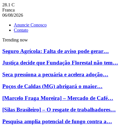
28.1
C
Franca
06/08/2026
Anuncie Conosco
Contato
Trending now
Seguro Agrícola: Falta de aviso pode gerar…
Justiça decide que Fundação Florestal não tem…
Seca pressiona a pecuária e acelera adoção…
Poços de Caldas (MG) abrigará o maior…
[Marcelo Fraga Moreira] – Mercado de Café…
[Silas Brasileiro] – O resgate de trabalhadores…
Pesquisa amplia potencial de fungo contra a…