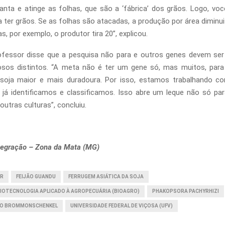
anta e atinge as folhas, que são a ‘fábrica’ dos grãos. Logo, vo
 ter grãos. Se as folhas são atacadas, a produção por área diminui 
s, por exemplo, o produtor tira 20”, explicou.
ofessor disse que a pesquisa não para e outros genes devem ser 
sos distintos. “A meta não é ter um gene só, mas muitos, para
 soja maior e mais duradoura. Por isso, estamos trabalhando c
 já identificamos e classificamos. Isso abre um leque não só pa
utras culturas”, concluiu.
tegração – Zona da Mata (MG)
ER
FEIJÃO GUANDU
FERRUGEM ASIÁTICA DA SOJA
BIOTECNOLOGIA APLICADO À AGROPECUÁRIA (BIOAGRO)
PHAKOPSORA PACHYRHIZI
NIO BROMMONSCHENKEL
UNIVERSIDADE FEDERAL DE VIÇOSA (UFV)