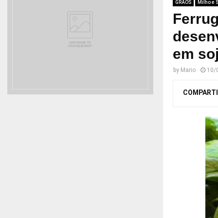
GRÃOS
Milho e 
Ferru
desenv
em so
by
Mario
10/
COMPARTI