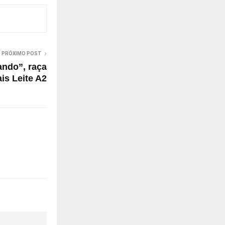
PRÓXIMO POST
ando”, raça
is Leite A2