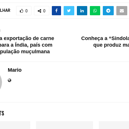
LHAR
0
0
R
cia exportação de carne
Conheça a “Sindol
para a Índia, país com
que produz ma
opulação muçulmana
Mario
TS