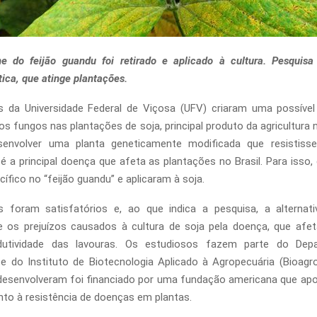
e do feijão guandu foi retirado e aplicado à cultura. Pesquisa 
tica, que atinge plantações.
s da Universidade Federal de Viçosa (UFV) criaram uma possível
dos fungos nas plantações de soja, principal produto da agricultura n
desenvolver uma planta geneticamente modificada que resistiss
e é a principal doença que afeta as plantações no Brasil. Para isso,
ífico no “feijão guandu” e aplicaram à soja.
s foram satisfatórios e, ao que indica a pesquisa, a alternativ
e os prejuízos causados à cultura de soja pela doença, que afet
dutividade das lavouras. Os estudiosos fazem parte do Dep
 e do Instituto de Biotecnologia Aplicado à Agropecuária (Bioag
desenvolveram foi financiado por uma fundação americana que apo
to à resistência de doenças em plantas.