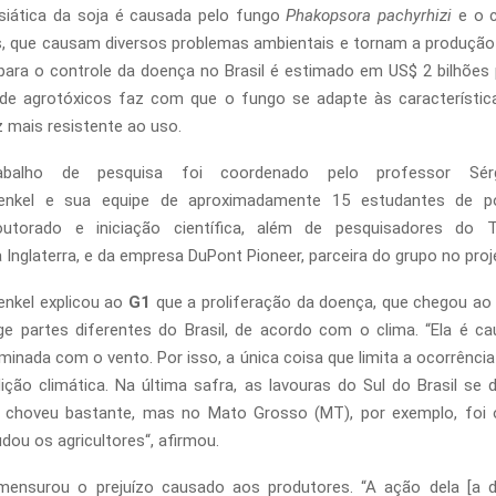
siática da soja é causada pelo fungo
Phakopsora pachyrhizi
e o c
s, que causam diversos problemas ambientais e tornam a produção
ara o controle da doença no Brasil é estimado em US$ 2 bilhões
 de agrotóxicos faz com que o fungo se adapte às característic
z mais resistente ao uso.
balho de pesquisa foi coordenado pelo professor Sérg
nkel e sua equipe de aproximadamente 15 estudantes de pó
utorado e iniciação científica, além de pesquisadores do 
 Inglaterra, e da empresa DuPont Pioneer, parceira do grupo no proj
kel explicou ao
G1
que a proliferação da doença, que chegou ao
nge partes diferentes do Brasil, de acordo com o clima. “Ela é 
minada com o vento. Por isso, a única coisa que limita a ocorrênci
ição climática. Na última safra, as lavouras do Sul do Brasil se
 choveu bastante, mas no Mato Grosso (MT), por exemplo, foi o
dou os agricultores“, afirmou.
ensurou o prejuízo causado aos produtores. “A ação dela [a 