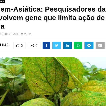
Soja
gem-Asiática: Pesquisadores d
olvem gene que limita ação de
ja
05/2019
0
2912
LHAR
0
0