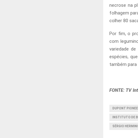
necrose na pl
folhagem para
colher 80 saca
Por fim, o pr
com legumino
variedade de
espécies, que
também para o
FONTE: TV In
DUPONT PIONE
INSTITUTO DE 
SÉRGIO HERMI