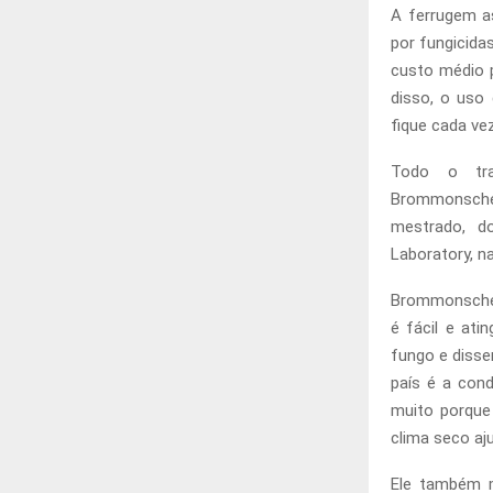
A ferrugem a
por fungicida
custo médio p
disso, o uso
fique cada ve
Todo o tra
Brommonsche
mestrado, do
Laboratory, na
Brommonschen
é fácil e ati
fungo e disse
país é a cond
muito porque
clima seco aju
Ele também m