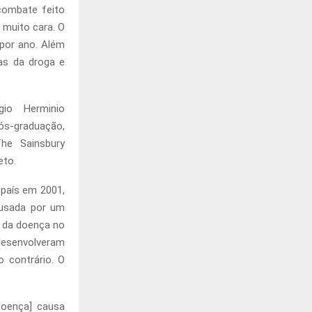
ombate feito
 muito cara. O
 por ano. Além
as da droga e
io Herminio
s-graduação,
The Sainsbury
eto.
 país em 2001,
causada por um
a da doença no
 desenvolveram
 contrário. O
doença] causa