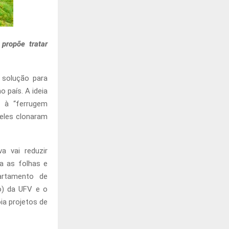
propõe tratar
 solução para
o país. A ideia
e à “ferrugem
 eles clonaram
a vai reduzir
a as folhas e
artamento de
ro) da UFV e o
ia projetos de