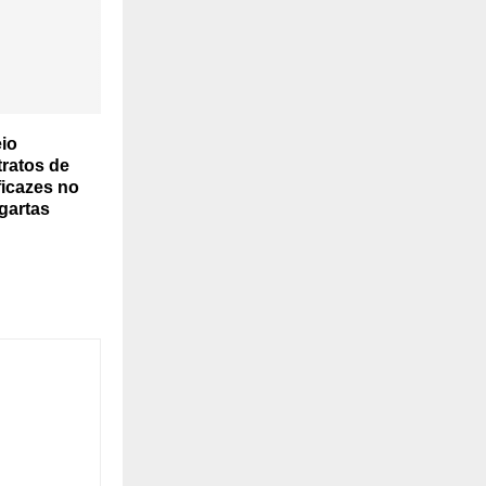
io
ratos de
ficazes no
agartas