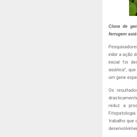
Clone de gen
ferrugem asiá
Pesquisadore
inibir a ação 
inicial foi 
asiática”, qu
um gene espec
Os resultado
drasticament
reduz a pro
Fitopatologia
trabalho que 
desenvolvimen