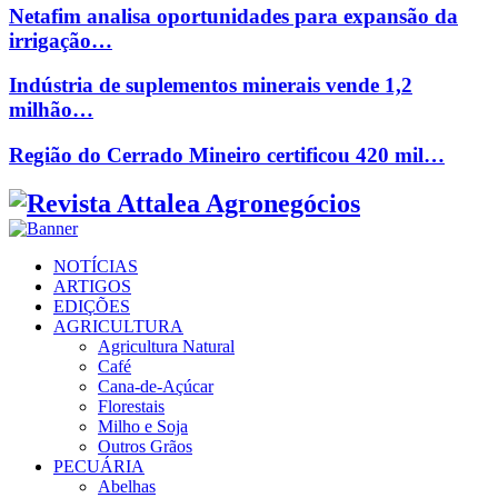
Netafim analisa oportunidades para expansão da
irrigação…
Indústria de suplementos minerais vende 1,2
milhão…
Região do Cerrado Mineiro certificou 420 mil…
Facebook
Twitter
Instagram
Linkedin
Youtube
Email
NOTÍCIAS
ARTIGOS
EDIÇÕES
AGRICULTURA
Agricultura Natural
Café
Cana-de-Açúcar
Florestais
Milho e Soja
Outros Grãos
PECUÁRIA
Abelhas