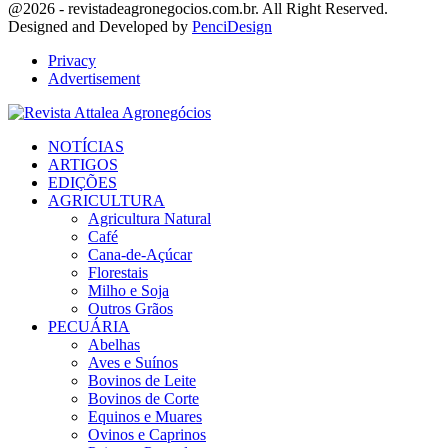
Facebook
Twitter
Instagram
Linkedin
Youtube
Email
@2026 - revistadeagronegocios.com.br. All Right Reserved.
Designed and Developed by
PenciDesign
Privacy
Advertisement
Facebook
Twitter
Instagram
Linkedin
Youtube
Email
NOTÍCIAS
ARTIGOS
EDIÇÕES
AGRICULTURA
Agricultura Natural
Café
Cana-de-Açúcar
Florestais
Milho e Soja
Outros Grãos
PECUÁRIA
Abelhas
Aves e Suínos
Bovinos de Leite
Bovinos de Corte
Equinos e Muares
Ovinos e Caprinos