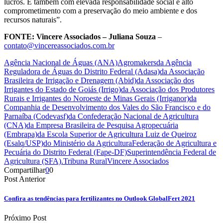
lucros. E também com elevada responsabilidade social e alto
comprometimento com a preservação do meio ambiente e dos
recursos naturais”.
FONTE: Vincere Associados – Juliana Souza
–
contato@vincereassociados.com.br
Agência Nacional de Águas (ANA)
Agromakers
da Agência
Reguladora de Águas do Distrito Federal (Adasa)
da Associação
Brasileira de Irrigação e Drenagem (Abid)
da Associação dos
Irrigantes do Estado de Goiás (Irrigo)
da Associação dos Produtores
Rurais e Irrigantes do Noroeste de Minas Gerais (Irriganor)
da
Companhia de Desenvolvimento dos Vales do São Francisco e do
Parnaíba (Codevasf)
da Confederação Nacional de Agricultura
(CNA)
da Empresa Brasileira de Pesquisa Agropecuária
(Embrapa)
da Escola Superior de Agricultura Luiz de Queiroz
(Esalq/USP)
do Ministério da Agricultura
Federação de Agricultura e
Pecuária do Distrito Federal (Fape-DF)
Superintendência Federal de
Agricultura (SFA).
Tribuna Rural
Vincere Associados
Compartilhar
0
0
Post Anterior
Confira as tendências para fertilizantes no Outlook GlobalFert 2021
Próximo Post