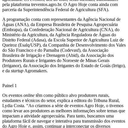
pela plataforma treventos.agro.br. O Agro Hoje conta ainda com
parceria da Superintendência Federal de Agricultura (SFA).
A programação conta com representantes da Agência Nacional de
Águas (ANA), da Empresa Brasileira de Pesquisa Agropecuária
(Embrapa), da Confederação Nacional de Agricultura (CNA), do
Ministério da Agricultura, da Agência Reguladora de Águas do
Distrito Federal (Adasa), da Escola Superior de Agricultura Luiz de
Queiroz (Esalq/USP), da Companhia de Desenvolvimento dos Vales
do São Francisco e do Parnaíba (Codevasf), da Associação
Brasileira de Irrigação e Drenagem (Abid), da Associação dos
Produtores Rurais e Irrigantes do Noroeste de Minas Gerais
(Irriganor), da Associação dos Irrigantes do Estado de Goiás (Irrigo),
e da
startup
Agromakers.
Painel 1
Os eventos
online
têm como público alvo produtores rurais,
estudantes e técnicos do setor, explica a editora do Tribuna Rural,
Lydia Costa. “Ao criarmos a série de eventos Agro Hoje, o tivemos
como levar aos produtores as melhores informações sobre temas que
impactam a atividade agropecuária. Para tanto, buscamos uma
plataforma fácil de navegar e interativa para transmissão dos eventos
do Agro Hoje e, assim, continuar a interconectar os diversos