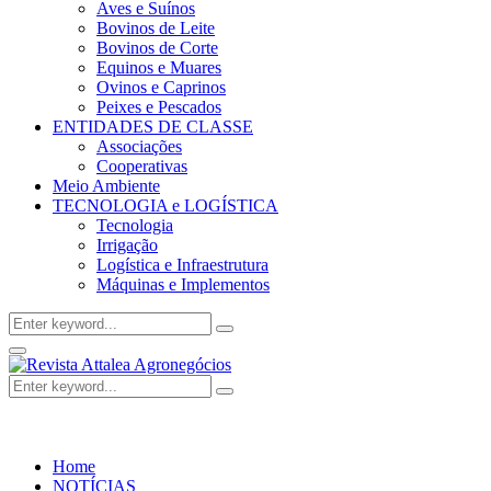
Aves e Suínos
Bovinos de Leite
Bovinos de Corte
Equinos e Muares
Ovinos e Caprinos
Peixes e Pescados
ENTIDADES DE CLASSE
Associações
Cooperativas
Meio Ambiente
TECNOLOGIA e LOGÍSTICA
Tecnologia
Irrigação
Logística e Infraestrutura
Máquinas e Implementos
Search
Search
for:
Facebook
Twitter
Instagram
Linkedin
Youtube
Email
Primary
Menu
Search
Search
for:
Home
NOTÍCIAS