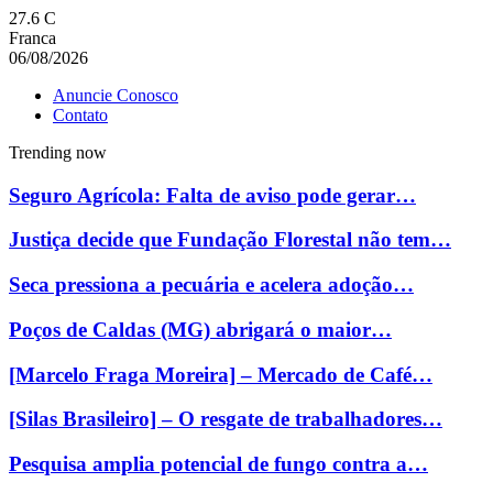
27.6
C
Franca
06/08/2026
Anuncie Conosco
Contato
Trending now
Seguro Agrícola: Falta de aviso pode gerar…
Justiça decide que Fundação Florestal não tem…
Seca pressiona a pecuária e acelera adoção…
Poços de Caldas (MG) abrigará o maior…
[Marcelo Fraga Moreira] – Mercado de Café…
[Silas Brasileiro] – O resgate de trabalhadores…
Pesquisa amplia potencial de fungo contra a…