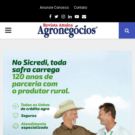
Anuncie Conosco
Contato
Facebook
Twitter
Instagram
Linkedin
Youtube
Email
PRIMARY
MENU