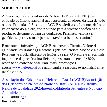
SOBRE A ACNB
A Associação dos Criadores de Nelore do Brasil (ACNB) é a
entidade de âmbito nacional que representa criadores da raça de todo
o país. Fundada há 71 anos, a ACNB se dedica ao fomento, defesa e
valorização do Nelore, contribuindo para a seleção zootécnica e a
produção de carne bovina de qualidade. Para isso, valoriza a
genética superior, o manejo sustentável e o bem-estar animal.
Entre outras iniciativas, a ACNB promove o Circuito Nelore de
Qualidade, os Rankings Nacionais (Nelore, Nelore Mocho e Nelore
Pelagens) e a oficialização de leilões da raça. O Nelore é a raça mais
importante da pecuária brasileira, representando cerca de 80% do
rebanho de corte nacional. Para mais informações,
acesse
www.nelore.org.br
e acompanhe a associação no Instagram e
no Facebook.
Associação dos Criadores de Nelore do Brasil (ACNB)
Associação
dos Criadores de Nelore do Norte do Brasil (ACNNB)
Circuito
Nelore de Qualidade 2025
frigorífico
Matsuda Sementes e Nutrição
Animal
Nelore
Compartilhar
0
0
Post Anterior