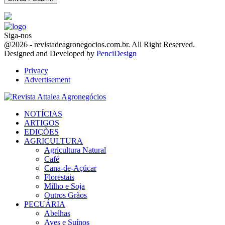
Siga-nos
Facebook
Twitter
Instagram
Linkedin
Youtube
Email
@2026 - revistadeagronegocios.com.br. All Right Reserved.
Designed and Developed by
PenciDesign
Privacy
Advertisement
Facebook
Twitter
Instagram
Linkedin
Youtube
Email
NOTÍCIAS
ARTIGOS
EDIÇÕES
AGRICULTURA
Agricultura Natural
Café
Cana-de-Açúcar
Florestais
Milho e Soja
Outros Grãos
PECUÁRIA
Abelhas
Aves e Suínos