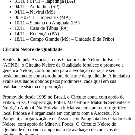
31/10 e 01/11 – Itapetinga (BA)
04/11 – Andradina (SP)
04/11 – Naviraí (MS)
06 e 07/11 – Imperatriz (MA)
10/11 – Santana do Araguaia (PA)
12/11 – Casa de Tábua (PA)
14/11 – Redenção (PA)
18/11 – Campo Grande (MS) – Unidade II da Friboi
Circuito Nelore de Qualidade
Realizado pela Associação dos Criadores de Nelore do Brasil
(ACNB), o Circuito Nelore de Qualidade fortalece e promove a
genética Nelore, contribuindo para a evolução da raça e seu
posicionamento como produtora de carne de qualidade. A iniciativa
avalia resultados obtidos pelos produtores, cada qual em sua
realidade e sistema de produção.
Promovido desde 1999 no Brasil, o Circuito conta com apoio de
Friboi, Frisa, Cooperfrigu, Fribal, Masterboi e Matsuda Sementes e
Nutrição Animal. Na Bolívia, a iniciativa tem apoio do frigorífico
local Fridosa e é organizada em conjunto com a Asocebu. No
Paraguai, a organização é da Associação Paraguaia dos Criadores de
Nelore, com apoio da Minerva Foods. O Circuito Nelore de
Qualidade é o maior campeonato de avaliação de carcaças de
bovinos do mundo.