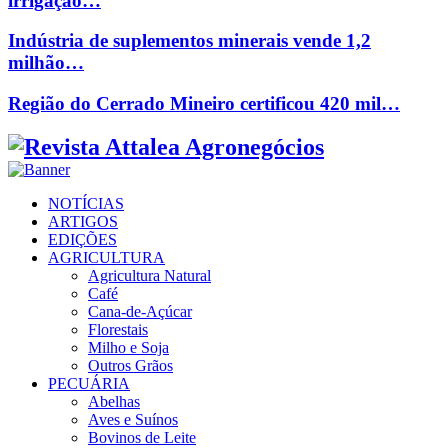
irrigação…
Indústria de suplementos minerais vende 1,2
milhão…
Região do Cerrado Mineiro certificou 420 mil…
Facebook
Twitter
Instagram
Linkedin
Youtube
Email
NOTÍCIAS
ARTIGOS
EDIÇÕES
AGRICULTURA
Agricultura Natural
Café
Cana-de-Açúcar
Florestais
Milho e Soja
Outros Grãos
PECUÁRIA
Abelhas
Aves e Suínos
Bovinos de Leite