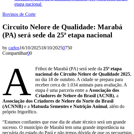
etapa nacional
Bovinos de Corte
Circuito Nelore de Qualidade: Marabá
(PA) será sede da 25ª etapa nacional
by
carlos
16/10/2025
18/10/2025
0
750
Compartilhar
0
0
A
Friboi de Marabá (PA) será sede da
25ª etapa
nacional do Circuito Nelore de Qualidade 2025
,
no dia 18 de outubro. A cidade se prepara para
receber cerca de 1.034 animais para avaliação. A
etapa é uma parceria entre a
Associação dos
Criadores de Nelore do Brasil (ACNB)
, a
Associação dos Criadores de Nelore do Norte do Brasil
(ACNNB)
e a
Matsuda Sementes e Nutrição Animal
, além do
próprio frigorífico.
“Estamos confiantes que esse dia de abate técnico será um grande
sucesso. O município de Marabá tem uma grande importância na
pecuária do estado do Pará e não temos dúvida de que os pecuaristas