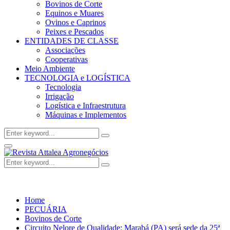
Bovinos de Corte
Equinos e Muares
Ovinos e Caprinos
Peixes e Pescados
ENTIDADES DE CLASSE
Associações
Cooperativas
Meio Ambiente
TECNOLOGIA e LOGÍSTICA
Tecnologia
Irrigação
Logística e Infraestrutura
Máquinas e Implementos
Search
Search
for:
Facebook
Twitter
Instagram
Linkedin
Youtube
Email
Primary
Menu
Search
Search
for:
Home
PECUÁRIA
Bovinos de Corte
Circuito Nelore de Qualidade: Marabá (PA) será sede da 25ª