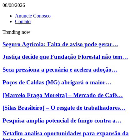
08/08/2026
Anuncie Conosco
Contato
Trending now
Seguro Agrícola: Falta de aviso pode gerar…
Justiça decide que Fundação Florestal não tem…
Seca pressiona a pecuária e acelera adoção…
Poços de Caldas (MG) abrigará o maior…
[Marcelo Fraga Moreira] – Mercado de Café…
[Silas Brasileiro] – O resgate de trabalhadores…
Pesquisa amplia potencial de fungo contra a…
Netafim analisa oportunidades para expansão da