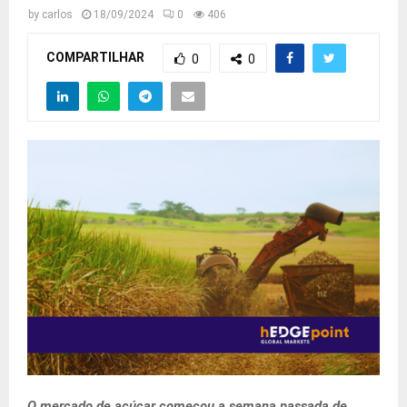
by
carlos
18/09/2024
0
406
COMPARTILHAR
0
0
O mercado de açúcar começou a semana passada de