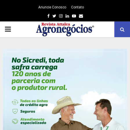
Anuncie Conosco
Contato
Facebook
Twitter
Instagram
Linkedin
Youtube
Email
PRIMARY
MENU