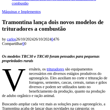
combustão
Máquinas e Implementos
Tramontina lança dois novos modelos de
trituradores a combustão
by
carlos
26/10/2024
26/10/2024
0
476
Compartilhar
0
0
Os modelos TRC30 e TRC40 foram pensados para pequenas
propriedades rurais
V
ersáteis, os
trituradores
são equipamentos
necessários em diversos estágios produtivos do
agronegócio. Eles auxiliam no corte e trituração de
forragens, sementes, cascas, cereais, ramas e grãos
diversos e podem ser utilizados tanto no
beneficiamento da produção, quanto na produção
de adubo orgânico e ração animal.
Buscando ampliar cada vez mais as soluções para o agronegócio, a
Tramontina acaba de lançar duas novidades na categoria: os