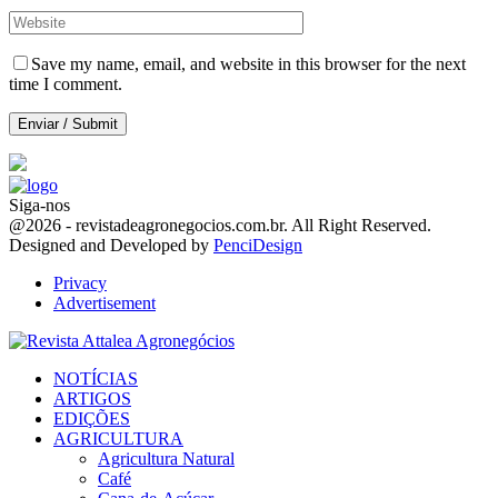
Save my name, email, and website in this browser for the next
time I comment.
Siga-nos
Facebook
Twitter
Instagram
Linkedin
Youtube
Email
@2026 - revistadeagronegocios.com.br. All Right Reserved.
Designed and Developed by
PenciDesign
Privacy
Advertisement
Facebook
Twitter
Instagram
Linkedin
Youtube
Email
NOTÍCIAS
ARTIGOS
EDIÇÕES
AGRICULTURA
Agricultura Natural
Café