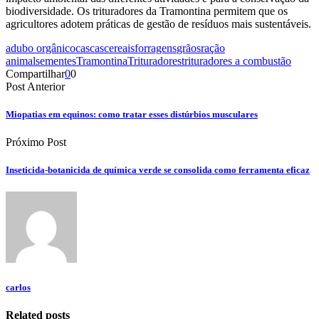
biodiversidade. Os trituradores da Tramontina permitem que os
agricultores adotem práticas de gestão de resíduos mais sustentáveis.
adubo orgânico
cascas
cereais
forragens
grãos
ração
animal
sementes
Tramontina
Trituradores
trituradores a combustão
Compartilhar
0
0
Post Anterior
Miopatias em equinos: como tratar esses distúrbios musculares
Próximo Post
Inseticida-botanicida de química verde se consolida como ferramenta eficaz
carlos
Related posts