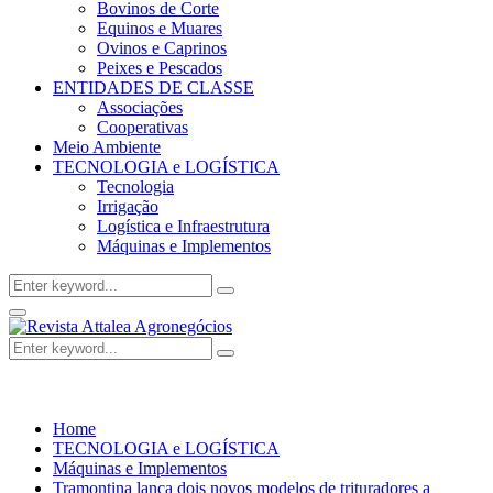
Bovinos de Corte
Equinos e Muares
Ovinos e Caprinos
Peixes e Pescados
ENTIDADES DE CLASSE
Associações
Cooperativas
Meio Ambiente
TECNOLOGIA e LOGÍSTICA
Tecnologia
Irrigação
Logística e Infraestrutura
Máquinas e Implementos
Search
Search
for:
Facebook
Twitter
Instagram
Linkedin
Youtube
Email
Primary
Menu
Search
Search
for:
Home
TECNOLOGIA e LOGÍSTICA
Máquinas e Implementos
Tramontina lança dois novos modelos de trituradores a