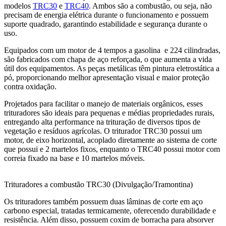
modelos
TRC30
e
TRC40
. Ambos são a combustão, ou seja, não
precisam de energia elétrica durante o funcionamento e possuem
suporte quadrado, garantindo estabilidade e segurança durante o
uso.
Equipados com um motor de 4 tempos a gasolina e 224 cilindradas,
são fabricados com chapa de aço reforçada, o que aumenta a vida
útil dos equipamentos. As peças metálicas têm pintura eletrostática a
pó, proporcionando melhor apresentação visual e maior proteção
contra oxidação.
Projetados para facilitar o manejo de materiais orgânicos, esses
trituradores são ideais para pequenas e médias propriedades rurais,
entregando alta performance na trituração de diversos tipos de
vegetação e resíduos agrícolas. O triturador TRC30 possui um
motor, de eixo horizontal, acoplado diretamente ao sistema de corte
que possui e 2 martelos fixos, enquanto o TRC40 possui motor com
correia fixado na base e 10 martelos móveis.
Trituradores a combustão TRC30 (Divulgação/Tramontina)
Os trituradores também possuem duas lâminas de corte em aço
carbono especial, tratadas termicamente, oferecendo durabilidade e
resistência. Além disso, possuem coxim de borracha para absorver