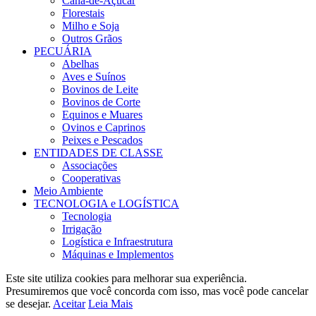
Cana-de-Açúcar
Florestais
Milho e Soja
Outros Grãos
PECUÁRIA
Abelhas
Aves e Suínos
Bovinos de Leite
Bovinos de Corte
Equinos e Muares
Ovinos e Caprinos
Peixes e Pescados
ENTIDADES DE CLASSE
Associações
Cooperativas
Meio Ambiente
TECNOLOGIA e LOGÍSTICA
Tecnologia
Irrigação
Logística e Infraestrutura
Máquinas e Implementos
Este site utiliza cookies para melhorar sua experiência.
Presumiremos que você concorda com isso, mas você pode cancelar
se desejar.
Aceitar
Leia Mais