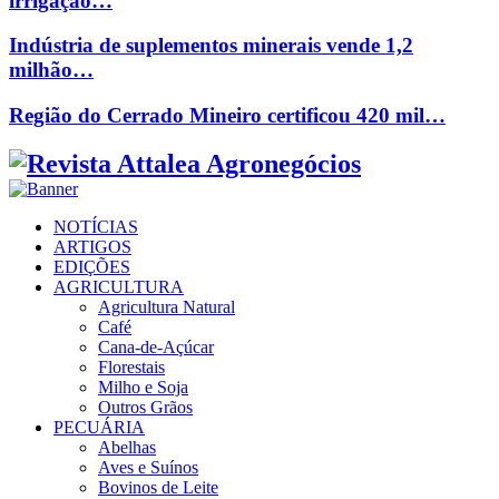
irrigação…
Indústria de suplementos minerais vende 1,2
milhão…
Região do Cerrado Mineiro certificou 420 mil…
Facebook
Twitter
Instagram
Linkedin
Youtube
Email
NOTÍCIAS
ARTIGOS
EDIÇÕES
AGRICULTURA
Agricultura Natural
Café
Cana-de-Açúcar
Florestais
Milho e Soja
Outros Grãos
PECUÁRIA
Abelhas
Aves e Suínos
Bovinos de Leite