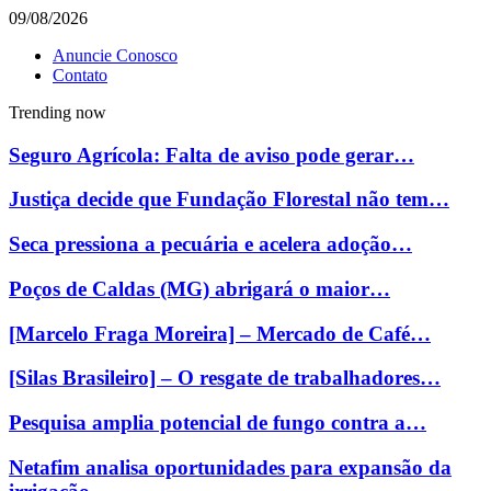
09/08/2026
Anuncie Conosco
Contato
Trending now
Seguro Agrícola: Falta de aviso pode gerar…
Justiça decide que Fundação Florestal não tem…
Seca pressiona a pecuária e acelera adoção…
Poços de Caldas (MG) abrigará o maior…
[Marcelo Fraga Moreira] – Mercado de Café…
[Silas Brasileiro] – O resgate de trabalhadores…
Pesquisa amplia potencial de fungo contra a…
Netafim analisa oportunidades para expansão da