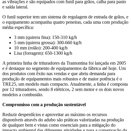
as vibrações e são equipados com funil para grãos, calha para pasto
e saída lateral.
O funil superior tem um sistema de regulagem de entrada de grãos, e
o equipamento acompanha quatro peneiras, cada uma com produção
média específica:
3 mm (quirera fina): 150-310 kg/h
5 mm (quirera grossa): 300-660 kg/h
10 mm (rolão): 200-400 kg/h
Lisa (forragem): 650-1300 kg/h
A primeira linha de trituradores da Tramontina foi lançada em 2005
e é destaque no segmento de equipamentos da fábrica até hoje. Um
dos produtos com êxito nas vendas e que abriu demanda para
produção de equipamentos mais robustos e de maior potência é o
TRE25, um modelo mais compacto. Atualmente, a linha é composta
por 12 trituradores, sendo 8 elétricos, 2 sem motor e os dois novos
modelos a combustão.
Compromisso com a produção sustentável
Reduzir desperdícios e aproveitar ao máximo os recursos
disponíveis através do adubo são práticas valorizadas na produção
de qualquer bem e vistas como essenciais para a mitigação do
impacto ambiental das diferentes atividades e para a conservação da