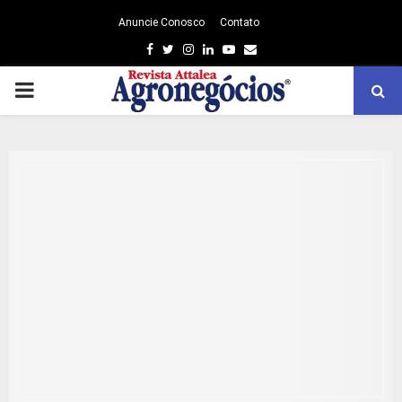
Anuncie Conosco
Contato
Facebook
Twitter
Instagram
Linkedin
Youtube
Email
PRIMARY
MENU