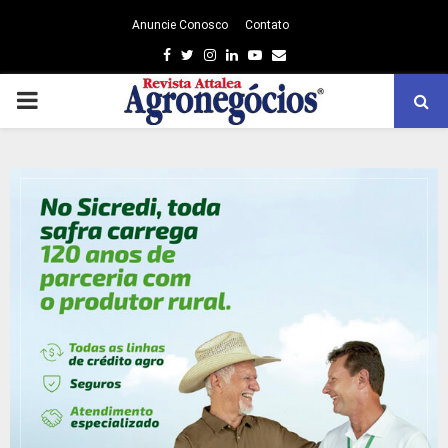
Anuncie Conosco
Contato
Facebook
Twitter
Instagram
Linkedin
Youtube
Email
PRIMARY
MENU