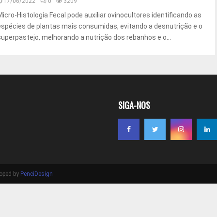
17/06/2022
0
3209
Micro-Histologia Fecal pode auxiliar ovinocultores identificando as
espécies de plantas mais consumidas, evitando a desnutrição e o
superpastejo, melhorando a nutrição dos rebanhos e o...
SIGA-NOS
loped by
PenciDesign