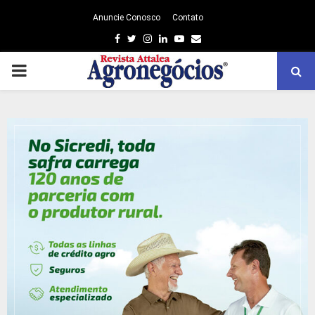
Anuncie Conosco
Contato
Facebook
Twitter
Instagram
Linkedin
Youtube
Email
PRIMARY
MENU