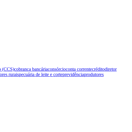
b (CCS)
cobrança bancária
consórcio
conta corrente
crédito
diretor
ores rurais
pecuária de leite e corte
previdência
produtores