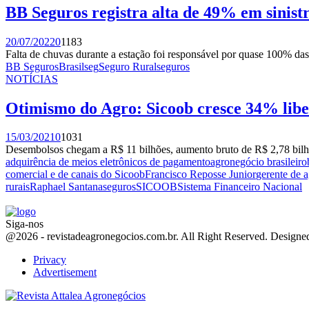
BB Seguros registra alta de 49% em sinist
20/07/2022
0
1183
Falta de chuvas durante a estação foi responsável por quase 100% das o
BB Seguros
Brasilseg
Seguro Rural
seguros
NOTÍCIAS
Otimismo do Agro: Sicoob cresce 34% libe
15/03/2021
0
1031
Desembolsos chegam a R$ 11 bilhões, aumento bruto de R$ 2,78 bilhõ
adquirência de meios eletrônicos de pagamento
agronegócio brasileiro
comercial e de canais do Sicoob
Francisco Reposse Junior
gerente de 
rurais
Raphael Santana
seguros
SICOOB
Sistema Financeiro Nacional
Siga-nos
Facebook
Twitter
Instagram
Linkedin
Youtube
Email
@2026 - revistadeagronegocios.com.br. All Right Reserved. Design
Privacy
Advertisement
Facebook
Twitter
Instagram
Linkedin
Youtube
Email