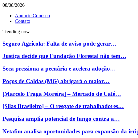
08/08/2026
Anuncie Conosco
Contato
Trending now
Seguro Agrícola: Falta de aviso pode gerar…
Justiça decide que Fundação Florestal não tem…
Seca pressiona a pecuária e acelera adoção…
Poços de Caldas (MG) abrigará o maior…
[Marcelo Fraga Moreira] – Mercado de Café…
[Silas Brasileiro] – O resgate de trabalhadores…
Pesquisa amplia potencial de fungo contra a…
Netafim analisa oportunidades para expansão da ir