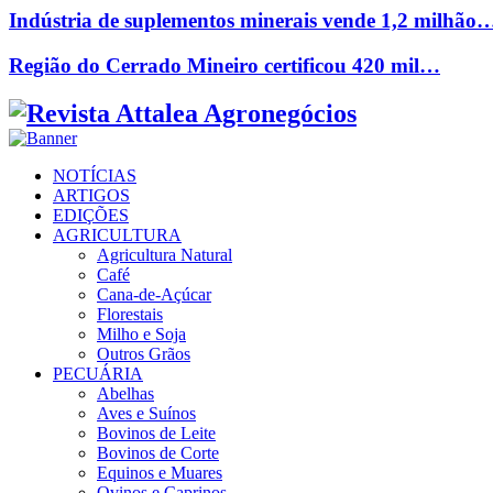
Indústria de suplementos minerais vende 1,2 milhão
Região do Cerrado Mineiro certificou 420 mil…
Facebook
Twitter
Instagram
Linkedin
Youtube
Email
NOTÍCIAS
ARTIGOS
EDIÇÕES
AGRICULTURA
Agricultura Natural
Café
Cana-de-Açúcar
Florestais
Milho e Soja
Outros Grãos
PECUÁRIA
Abelhas
Aves e Suínos
Bovinos de Leite
Bovinos de Corte
Equinos e Muares
Ovinos e Caprinos