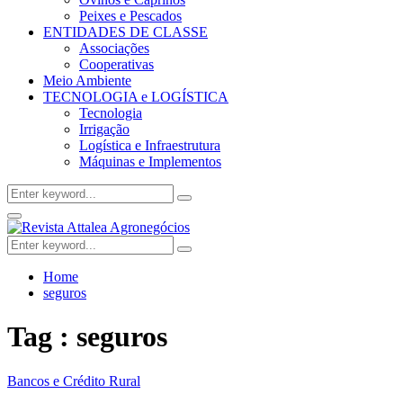
Peixes e Pescados
ENTIDADES DE CLASSE
Associações
Cooperativas
Meio Ambiente
TECNOLOGIA e LOGÍSTICA
Tecnologia
Irrigação
Logística e Infraestrutura
Máquinas e Implementos
Search
Search
for:
Facebook
Twitter
Instagram
Linkedin
Youtube
Email
Primary
Menu
Search
Search
for:
Home
seguros
Tag : seguros
Bancos e Crédito Rural