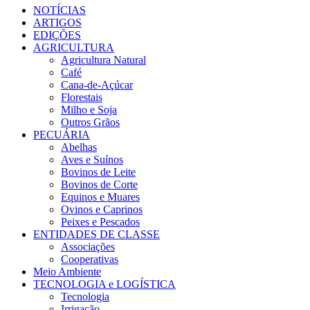
NOTÍCIAS
ARTIGOS
EDIÇÕES
AGRICULTURA
Agricultura Natural
Café
Cana-de-Açúcar
Florestais
Milho e Soja
Outros Grãos
PECUÁRIA
Abelhas
Aves e Suínos
Bovinos de Leite
Bovinos de Corte
Equinos e Muares
Ovinos e Caprinos
Peixes e Pescados
ENTIDADES DE CLASSE
Associações
Cooperativas
Meio Ambiente
TECNOLOGIA e LOGÍSTICA
Tecnologia
Irrigação