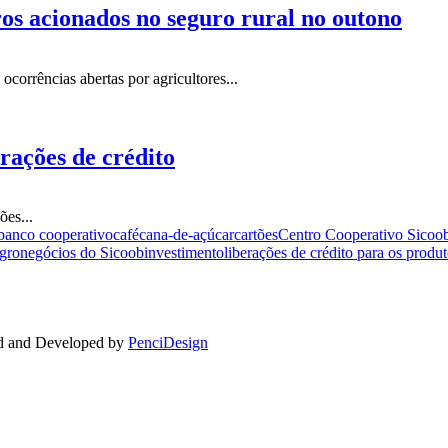
ros acionados no seguro rural no outono
corrências abertas por agricultores...
rações de crédito
es...
banco cooperativo
café
cana-de-açúcar
cartões
Centro Cooperativo Sicoo
agronegócios do Sicoob
investimento
liberações de crédito para os produt
ed and Developed by
PenciDesign