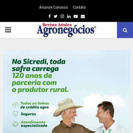
Anuncie Conosco
Contato
Facebook
Twitter
Instagram
Linkedin
Youtube
Email
PRIMARY
MENU