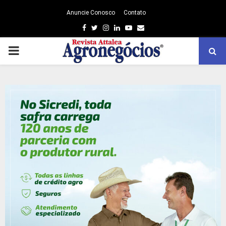
Anuncie Conosco
Contato
Facebook
Twitter
Instagram
Linkedin
Youtube
Email
PRIMARY
MENU