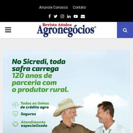
Anuncie Conosco
Contato
Facebook
Twitter
Instagram
Linkedin
Youtube
Email
PRIMARY
MENU