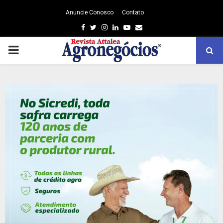
Anuncie Conosco
Contato
Facebook
Twitter
Instagram
Linkedin
Youtube
Email
PRIMARY
MENU