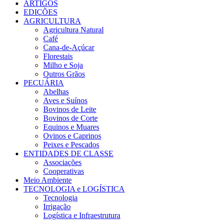
ARTIGOS
EDIÇÕES
AGRICULTURA
Agricultura Natural
Café
Cana-de-Açúcar
Florestais
Milho e Soja
Outros Grãos
PECUÁRIA
Abelhas
Aves e Suínos
Bovinos de Leite
Bovinos de Corte
Equinos e Muares
Ovinos e Caprinos
Peixes e Pescados
ENTIDADES DE CLASSE
Associações
Cooperativas
Meio Ambiente
TECNOLOGIA e LOGÍSTICA
Tecnologia
Irrigação
Logística e Infraestrutura