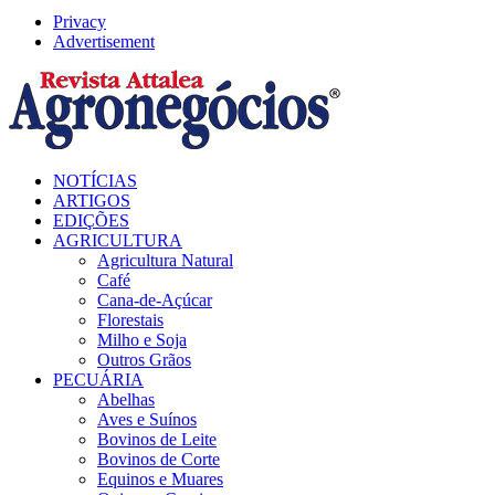
Privacy
Advertisement
Facebook
Twitter
Instagram
Linkedin
Youtube
Email
NOTÍCIAS
ARTIGOS
EDIÇÕES
AGRICULTURA
Agricultura Natural
Café
Cana-de-Açúcar
Florestais
Milho e Soja
Outros Grãos
PECUÁRIA
Abelhas
Aves e Suínos
Bovinos de Leite
Bovinos de Corte
Equinos e Muares