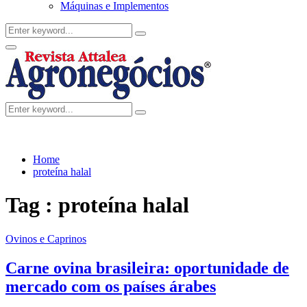
Máquinas e Implementos
Search
Search
for:
Facebook
Twitter
Instagram
Linkedin
Youtube
Email
Primary
Menu
Search
Search
for:
Home
proteína halal
Tag : proteína halal
Ovinos e Caprinos
Carne ovina brasileira: oportunidade de
mercado com os países árabes