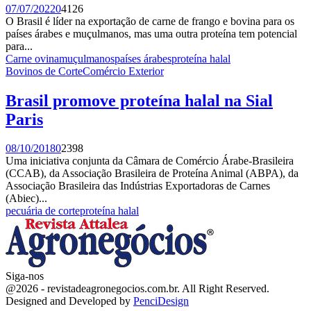
07/07/2022
0
4126
O Brasil é líder na exportação de carne de frango e bovina para os
países árabes e muçulmanos, mas uma outra proteína tem potencial
para...
Carne ovina
muçulmanos
países árabes
proteína halal
Bovinos de Corte
Comércio Exterior
Brasil promove proteína halal na Sial
Paris
08/10/2018
0
2398
Uma iniciativa conjunta da Câmara de Comércio Árabe-Brasileira
(CCAB), da Associação Brasileira de Proteína Animal (ABPA), da
Associação Brasileira das Indústrias Exportadoras de Carnes
(Abiec)...
pecuária de corte
proteína halal
Siga-nos
Facebook
Twitter
Instagram
Linkedin
Youtube
Email
@2026 - revistadeagronegocios.com.br. All Right Reserved.
Designed and Developed by
PenciDesign