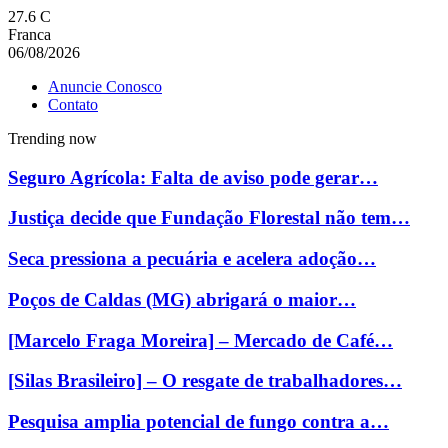
27.6
C
Franca
06/08/2026
Anuncie Conosco
Contato
Trending now
Seguro Agrícola: Falta de aviso pode gerar…
Justiça decide que Fundação Florestal não tem…
Seca pressiona a pecuária e acelera adoção…
Poços de Caldas (MG) abrigará o maior…
[Marcelo Fraga Moreira] – Mercado de Café…
[Silas Brasileiro] – O resgate de trabalhadores…
Pesquisa amplia potencial de fungo contra a…