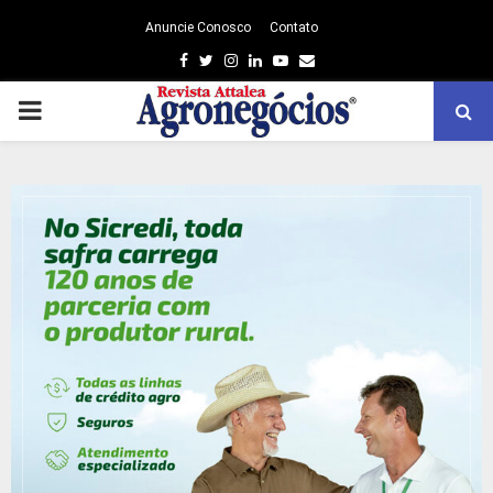
Anuncie Conosco
Contato
Facebook
Twitter
Instagram
Linkedin
Youtube
Email
PRIMARY
MENU