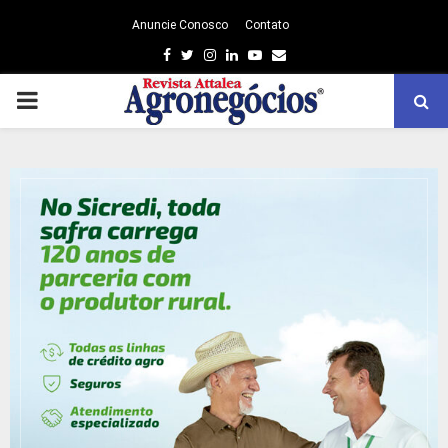
Anuncie Conosco
Contato
Facebook
Twitter
Instagram
Linkedin
Youtube
Email
PRIMARY
MENU