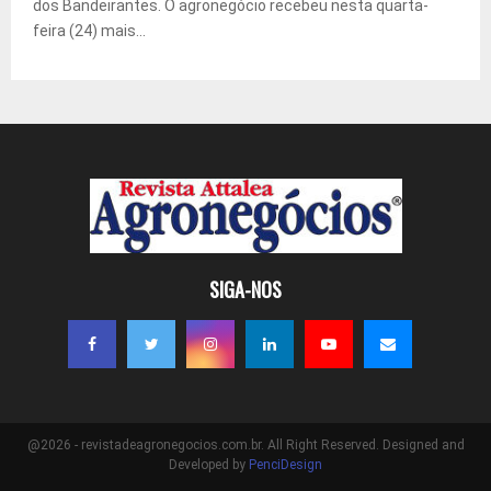
dos Bandeirantes. O agronegócio recebeu nesta quarta-
feira (24) mais...
SIGA-NOS
@2026 - revistadeagronegocios.com.br. All Right Reserved. Designed and
Developed by
PenciDesign