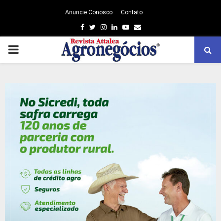
Anuncie Conosco
Contato
Facebook
Twitter
Instagram
Linkedin
Youtube
Email
PRIMARY
MENU