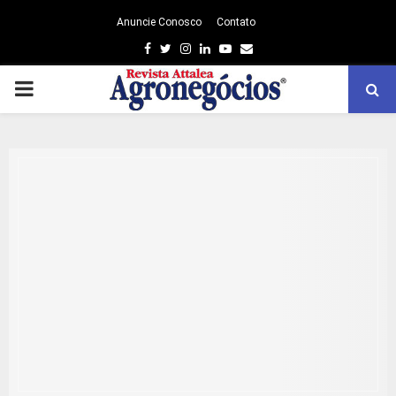
Anuncie Conosco
Contato
Facebook
Twitter
Instagram
Linkedin
Youtube
Email
PRIMARY
MENU