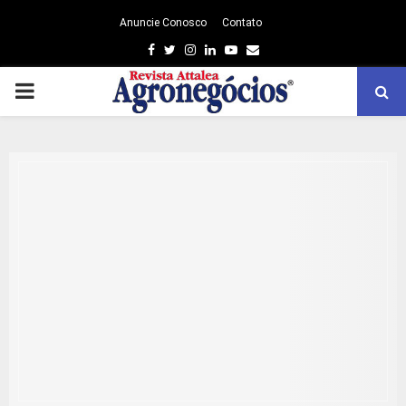
Anuncie Conosco
Contato
Facebook
Twitter
Instagram
Linkedin
Youtube
Email
PRIMARY
MENU