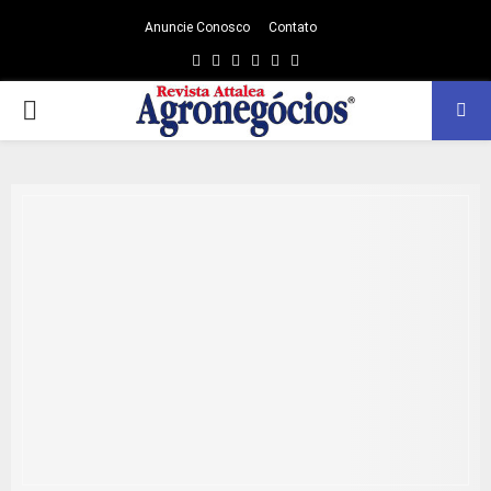
Anuncie Conosco
Contato
Facebook
Twitter
Instagram
Linkedin
Youtube
Email
PRIMARY
MENU