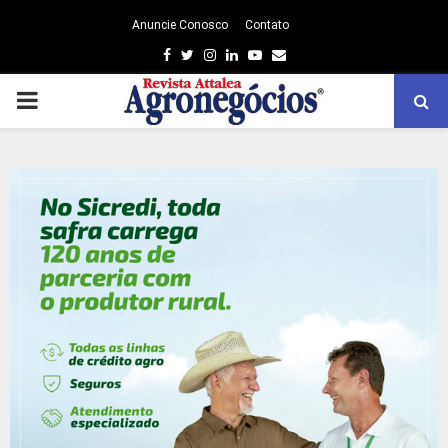
Anuncie Conosco
Contato
Facebook
Twitter
Instagram
Linkedin
Youtube
Email
PRIMARY
MENU