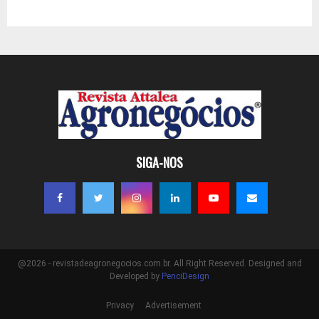
SIGA-NOS
@2026 - revistadeagronegocios.com.br. All Right Reserved. Designed and
Developed by
PenciDesign
Privacy
Advertisement