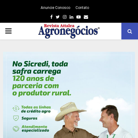
Anuncie Conosco
Contato
Facebook
Twitter
Instagram
Linkedin
Youtube
Email
PRIMARY
MENU