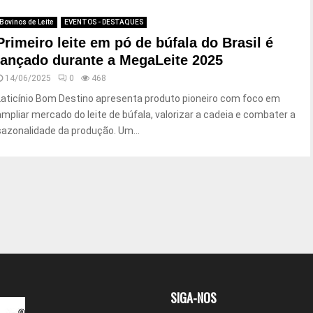
Bovinos de Leite
EVENTOS - DESTAQUES
Primeiro leite em pó de búfala do Brasil é
lançado durante a MegaLeite 2025
14/06/2025
0
468
Laticínio Bom Destino apresenta produto pioneiro com foco em
ampliar mercado do leite de búfala, valorizar a cadeia e combater a
sazonalidade da produção. Um...
SIGA-NOS