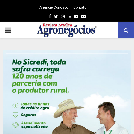
Anuncie Conosco
Contato
Facebook
Twitter
Instagram
Linkedin
Youtube
Email
PRIMARY
MENU