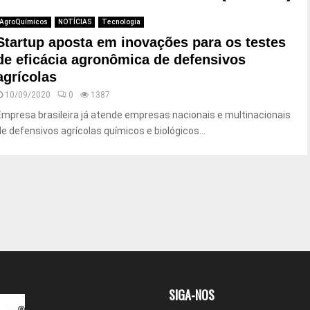
AgroQuímicos
NOTÍCIAS
Tecnologia
Startup aposta em inovações para os testes
de eficácia agronômica de defensivos
agrícolas
10/09/2020
0
1387
Empresa brasileira já atende empresas nacionais e multinacionais
de defensivos agrícolas químicos e biológicos...
SIGA-NOS