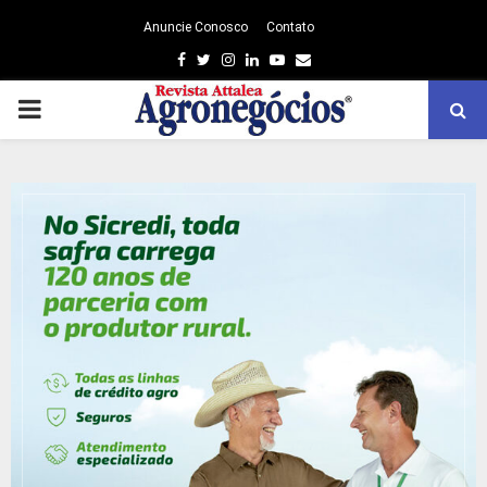
Anuncie Conosco
Contato
Facebook
Twitter
Instagram
Linkedin
Youtube
Email
PRIMARY
MENU