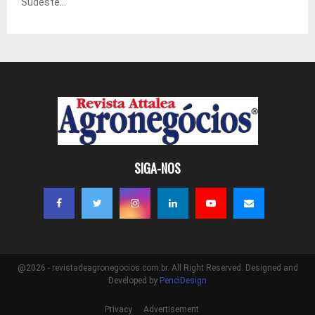
Sudeste...
SIGA-NOS
@2026 - revistadeagronegocios.com.br. All Right Reserved. Designed and
Developed by
PenciDesign
Privacy
Advertisement