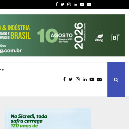
Facebook
Twitter
Instagram
Linkedin
Youtube
Email
TE