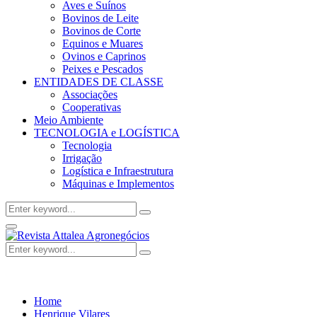
Aves e Suínos
Bovinos de Leite
Bovinos de Corte
Equinos e Muares
Ovinos e Caprinos
Peixes e Pescados
ENTIDADES DE CLASSE
Associações
Cooperativas
Meio Ambiente
TECNOLOGIA e LOGÍSTICA
Tecnologia
Irrigação
Logística e Infraestrutura
Máquinas e Implementos
Search
Search
for:
Facebook
Twitter
Instagram
Linkedin
Youtube
Email
Primary
Menu
Search
Search
for:
Home
Henrique Vilares