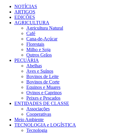
Facebook
Twitter
Instagram
Linkedin
Youtube
Email
NOTÍCIAS
ARTIGOS
EDIÇÕES
AGRICULTURA
Agricultura Natural
Café
Cana-de-Açúcar
Florestais
Milho e Soja
Outros Grãos
PECUÁRIA
Abelhas
Aves e Suínos
Bovinos de Leite
Bovinos de Corte
Equinos e Muares
Ovinos e Caprinos
Peixes e Pescados
ENTIDADES DE CLASSE
Associações
Cooperativas
Meio Ambiente
TECNOLOGIA e LOGÍSTICA
Tecnologia