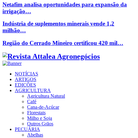
Netafim analisa oportunidades para expansão da
irrigação…
Indústria de suplementos minerais vende 1,2
milhão…
Região do Cerrado Mineiro certificou 420 mil…
Facebook
Twitter
Instagram
Linkedin
Youtube
Email
NOTÍCIAS
ARTIGOS
EDIÇÕES
AGRICULTURA
Agricultura Natural
Café
Cana-de-Açúcar
Florestais
Milho e Soja
Outros Grãos
PECUÁRIA
Abelhas