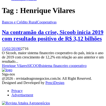
Tag : Henrique Vilares
Bancos e Crédito Rural
Cooperativas
Na contramão da crise, Sicoob inicia 2019
com resultado positivo de R$ 3,12 bilhões
15/02/2019
0
2716
O Sicoob, maior sistema financeiro cooperativo do país, inicia o ano
de 2019 com crescimento de 12,2% em relação ao ano anterior e um
resultado...
Henrique Vilares
SICOOB
sistema financeiro cooperativo
Siga-nos
Facebook
Twitter
Instagram
Linkedin
Youtube
Email
@2026 - revistadeagronegocios.com.br. All Right Reserved.
Designed and Developed by
PenciDesign
Privacy
Advertisement