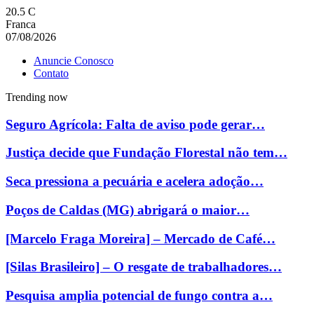
20.5
C
Franca
07/08/2026
Anuncie Conosco
Contato
Trending now
Seguro Agrícola: Falta de aviso pode gerar…
Justiça decide que Fundação Florestal não tem…
Seca pressiona a pecuária e acelera adoção…
Poços de Caldas (MG) abrigará o maior…
[Marcelo Fraga Moreira] – Mercado de Café…
[Silas Brasileiro] – O resgate de trabalhadores…
Pesquisa amplia potencial de fungo contra a…