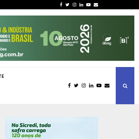
Facebook
Twitter
Instagram
Linkedin
Youtube
Email
TE