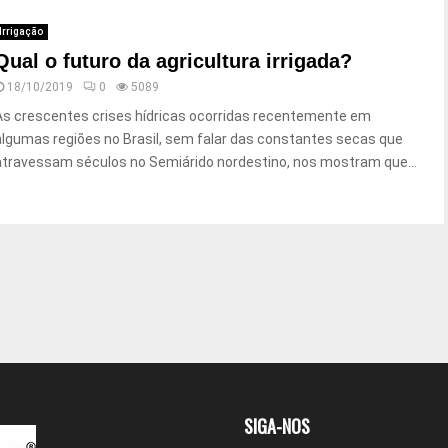
Irrigação
Qual o futuro da agricultura irrigada?
18/10/2019
0
5089
As crescentes crises hídricas ocorridas recentemente em
algumas regiões no Brasil, sem falar das constantes secas que
atravessam séculos no Semiárido nordestino, nos mostram que...
SIGA-NOS