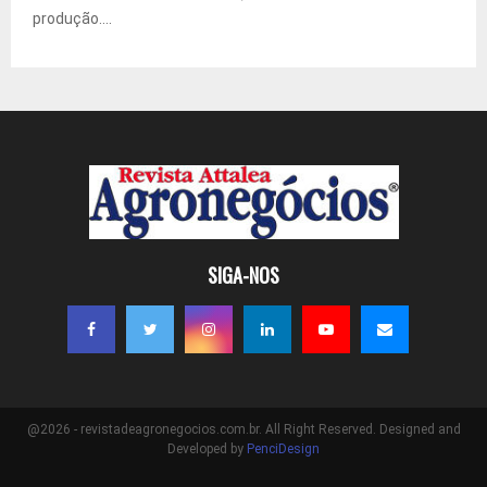
produção....
SIGA-NOS
@2026 - revistadeagronegocios.com.br. All Right Reserved. Designed and
Developed by
PenciDesign