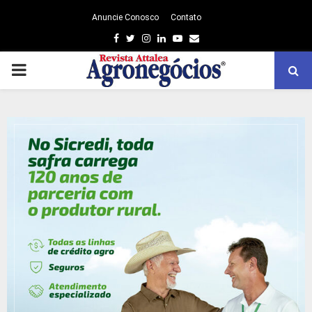
Anuncie Conosco
Contato
Facebook
Twitter
Instagram
Linkedin
Youtube
Email
PRIMARY
MENU