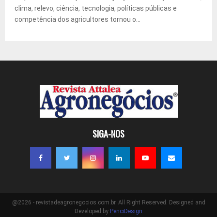
clima, relevo, ciência, tecnologia, políticas públicas e
competência dos agricultores tornou o...
SIGA-NOS
@2026 - revistadeagronegocios.com.br. All Right Reserved. Designed and
Developed by
PenciDesign