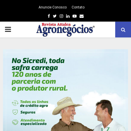
Anuncie Conosco
Contato
Facebook
Twitter
Instagram
Linkedin
Youtube
Email
PRIMARY
MENU