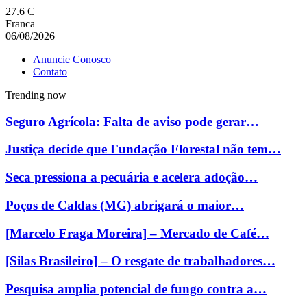
27.6
C
Franca
06/08/2026
Anuncie Conosco
Contato
Trending now
Seguro Agrícola: Falta de aviso pode gerar…
Justiça decide que Fundação Florestal não tem…
Seca pressiona a pecuária e acelera adoção…
Poços de Caldas (MG) abrigará o maior…
[Marcelo Fraga Moreira] – Mercado de Café…
[Silas Brasileiro] – O resgate de trabalhadores…
Pesquisa amplia potencial de fungo contra a…