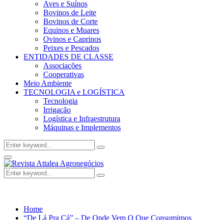
Aves e Suínos
Bovinos de Leite
Bovinos de Corte
Equinos e Muares
Ovinos e Caprinos
Peixes e Pescados
ENTIDADES DE CLASSE
Associações
Cooperativas
Meio Ambiente
TECNOLOGIA e LOGÍSTICA
Tecnologia
Irrigação
Logística e Infraestrutura
Máquinas e Implementos
Search
Search
for:
Facebook
Twitter
Instagram
Linkedin
Youtube
Email
Primary
Menu
Search
Search
for:
Home
“De Lá Pra Cá” – De Onde Vem O Que Consumimos