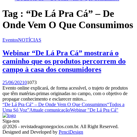
Tag : “De Lá Pra Cá” – De
Onde Vem O Que Consumimos
Eventos
NOTÍCIAS
Webinar “De Lá Pra Cá” mostrará o
caminho que os produtos percorrem do
campo à casa dos consumidores
25/06/2021
0
1073
Evento online explicará, de forma acessível, o trajeto de produtos
que têm matérias-primas originadas no campo, com o objetivo de
propagar conhecimento e esclarecer mitos...
“De Lá Pra Cá” – De Onde Vem O Que Consumimos
“Todos a
Uma Só Voz”
Attuale comunicação
Webinar "De Lá Pra Cá"
Siga-nos
Facebook
Twitter
Instagram
Linkedin
Youtube
Email
@2026 - revistadeagronegocios.com.br. All Right Reserved.
Designed and Developed by
PenciDesign