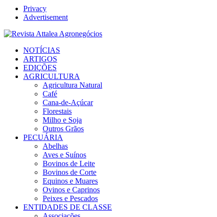
Privacy
Advertisement
Facebook
Twitter
Instagram
Linkedin
Youtube
Email
NOTÍCIAS
ARTIGOS
EDIÇÕES
AGRICULTURA
Agricultura Natural
Café
Cana-de-Açúcar
Florestais
Milho e Soja
Outros Grãos
PECUÁRIA
Abelhas
Aves e Suínos
Bovinos de Leite
Bovinos de Corte
Equinos e Muares
Ovinos e Caprinos
Peixes e Pescados
ENTIDADES DE CLASSE
Associações