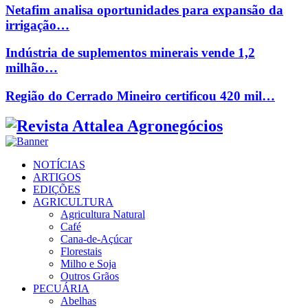
Netafim analisa oportunidades para expansão da
irrigação…
Indústria de suplementos minerais vende 1,2
milhão…
Região do Cerrado Mineiro certificou 420 mil…
Facebook
Twitter
Instagram
Linkedin
Youtube
Email
NOTÍCIAS
ARTIGOS
EDIÇÕES
AGRICULTURA
Agricultura Natural
Café
Cana-de-Açúcar
Florestais
Milho e Soja
Outros Grãos
PECUÁRIA
Abelhas