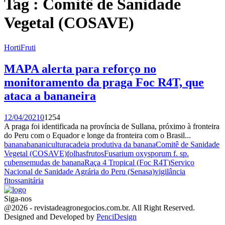
Tag : Comitê de Sanidade
Vegetal (COSAVE)
HortiFruti
MAPA alerta para reforço no
monitoramento da praga Foc R4T, que
ataca a bananeira
12/04/2021
0
1254
A praga foi identificada na província de Sullana, próximo à fronteira
do Peru com o Equador e longe da fronteira com o Brasil...
banana
bananicultura
cadeia produtiva da banana
Comitê de Sanidade
Vegetal (COSAVE)
folhas
frutos
Fusarium oxysporum f. sp.
cubense
mudas de banana
Raça 4 Tropical (Foc R4T)
Serviço
Nacional de Sanidade Agrária do Peru (Senasa)
vigilância
fitossanitária
Siga-nos
Facebook
Twitter
Instagram
Linkedin
Youtube
Email
@2026 - revistadeagronegocios.com.br. All Right Reserved.
Designed and Developed by
PenciDesign