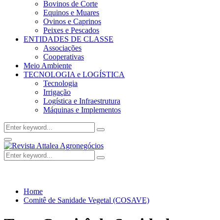
Bovinos de Corte
Equinos e Muares
Ovinos e Caprinos
Peixes e Pescados
ENTIDADES DE CLASSE
Associações
Cooperativas
Meio Ambiente
TECNOLOGIA e LOGÍSTICA
Tecnologia
Irrigação
Logística e Infraestrutura
Máquinas e Implementos
Search
Search
for:
Facebook
Twitter
Instagram
Linkedin
Youtube
Email
Primary
Menu
Search
Search
for:
Home
Comitê de Sanidade Vegetal (COSAVE)