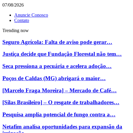
07/08/2026
Anuncie Conosco
Contato
Trending now
Seguro Agrícola: Falta de aviso pode gerar…
Justiça decide que Fundação Florestal não tem…
Seca pressiona a pecuária e acelera adoção…
Poços de Caldas (MG) abrigará o maior…
[Marcelo Fraga Moreira] – Mercado de Café…
[Silas Brasileiro] – O resgate de trabalhadores…
Pesquisa amplia potencial de fungo contra a…
Netafim analisa oportunidades para expansão da