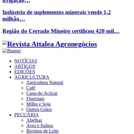
irrigação…
Indústria de suplementos minerais vende 1,2
milhão…
Região do Cerrado Mineiro certificou 420 mil…
Facebook
Twitter
Instagram
Linkedin
Youtube
Email
NOTÍCIAS
ARTIGOS
EDIÇÕES
AGRICULTURA
Agricultura Natural
Café
Cana-de-Açúcar
Florestais
Milho e Soja
Outros Grãos
PECUÁRIA
Abelhas
Aves e Suínos
Bovinos de Leite