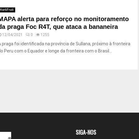
HortiFruti
MAPA alerta para reforço no monitoramento
da praga Foc R4T, que ataca a bananeira
12/04/2021
0
1255
A praga foi identificada na província de Sullana, próximo à fronteira
do Peru com o Equador e longe da fronteira com o Brasil...
SIGA-NOS