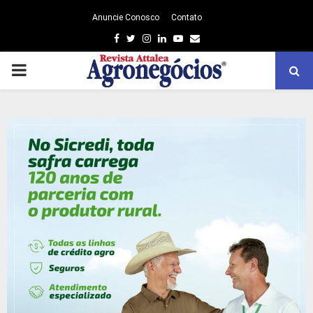
Anuncie Conosco
Contato
Facebook
Twitter
Instagram
Linkedin
Youtube
Email
PRIMARY
MENU