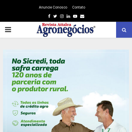
Anuncie Conosco
Contato
Facebook
Twitter
Instagram
Linkedin
Youtube
Email
PRIMARY
MENU