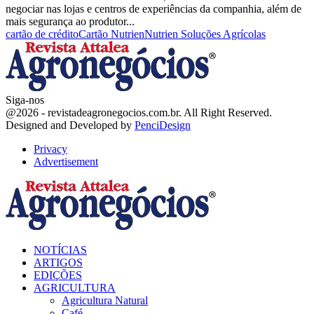
negociar nas lojas e centros de experiências da companhia, além de
mais segurança ao produtor...
cartão de crédito
Cartão Nutrien
Nutrien Soluções Agrícolas
Siga-nos
Facebook
Twitter
Instagram
Linkedin
Youtube
Email
@2026 - revistadeagronegocios.com.br. All Right Reserved.
Designed and Developed by
PenciDesign
Privacy
Advertisement
Facebook
Twitter
Instagram
Linkedin
Youtube
Email
NOTÍCIAS
ARTIGOS
EDIÇÕES
AGRICULTURA
Agricultura Natural
Café