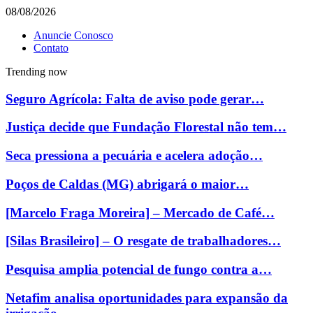
08/08/2026
Anuncie Conosco
Contato
Trending now
Seguro Agrícola: Falta de aviso pode gerar…
Justiça decide que Fundação Florestal não tem…
Seca pressiona a pecuária e acelera adoção…
Poços de Caldas (MG) abrigará o maior…
[Marcelo Fraga Moreira] – Mercado de Café…
[Silas Brasileiro] – O resgate de trabalhadores…
Pesquisa amplia potencial de fungo contra a…
Netafim analisa oportunidades para expansão da