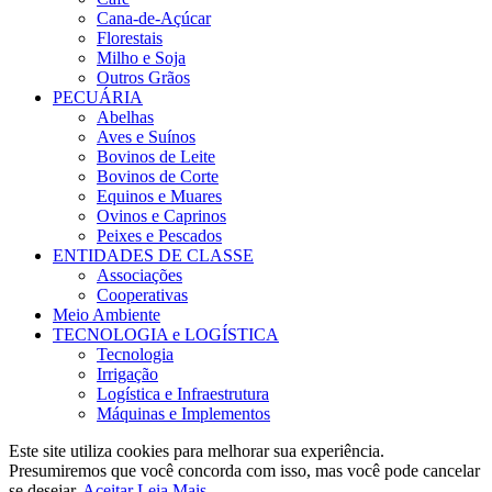
Cana-de-Açúcar
Florestais
Milho e Soja
Outros Grãos
PECUÁRIA
Abelhas
Aves e Suínos
Bovinos de Leite
Bovinos de Corte
Equinos e Muares
Ovinos e Caprinos
Peixes e Pescados
ENTIDADES DE CLASSE
Associações
Cooperativas
Meio Ambiente
TECNOLOGIA e LOGÍSTICA
Tecnologia
Irrigação
Logística e Infraestrutura
Máquinas e Implementos
Este site utiliza cookies para melhorar sua experiência.
Presumiremos que você concorda com isso, mas você pode cancelar
se desejar.
Aceitar
Leia Mais