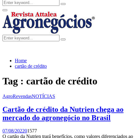
Search
Search
for:
Facebook
Twitter
Instagram
Linkedin
Youtube
Email
Primary
Menu
Search
Search
for:
Home
cartão de crédito
Tag : cartão de crédito
AgroRevendas
NOTÍCIAS
Cartão de crédito da Nutrien chega ao
mercado do agronegócio no Brasil
07/08/2022
0
1577
O cartão da Nutrien trará benefícios, como valores diferenciados ao