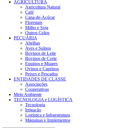
AGRICULTURA
Agricultura Natural
Café
Cana-de-Açúcar
Florestais
Milho e Soja
Outros Grãos
PECUÁRIA
Abelhas
Aves e Suínos
Bovinos de Leite
Bovinos de Corte
Equinos e Muares
Ovinos e Caprinos
Peixes e Pescados
ENTIDADES DE CLASSE
Associações
Cooperativas
Meio Ambiente
TECNOLOGIA e LOGÍSTICA
Tecnologia
Irrigação
Logística e Infraestrutura
Máquinas e Implementos