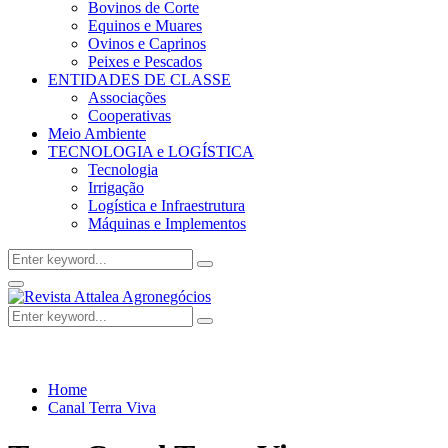
Bovinos de Corte
Equinos e Muares
Ovinos e Caprinos
Peixes e Pescados
ENTIDADES DE CLASSE
Associações
Cooperativas
Meio Ambiente
TECNOLOGIA e LOGÍSTICA
Tecnologia
Irrigação
Logística e Infraestrutura
Máquinas e Implementos
Search
Search
for:
Facebook
Twitter
Instagram
Linkedin
Youtube
Email
Primary
Menu
Search
Search
for:
Home
Canal Terra Viva