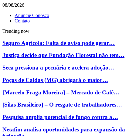
08/08/2026
Anuncie Conosco
Contato
Trending now
Seguro Agrícola: Falta de aviso pode gerar…
Justiça decide que Fundação Florestal não tem…
Seca pressiona a pecuária e acelera adoção…
Poços de Caldas (MG) abrigará o maior…
[Marcelo Fraga Moreira] – Mercado de Café…
[Silas Brasileiro] – O resgate de trabalhadores…
Pesquisa amplia potencial de fungo contra a…
Netafim analisa oportunidades para expansão da