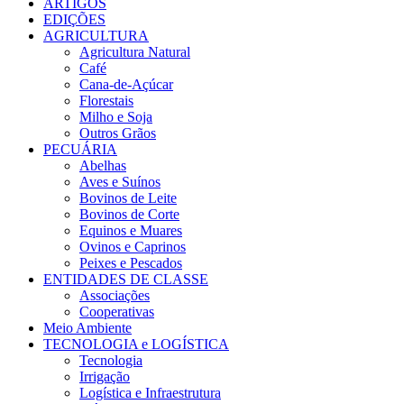
ARTIGOS
EDIÇÕES
AGRICULTURA
Agricultura Natural
Café
Cana-de-Açúcar
Florestais
Milho e Soja
Outros Grãos
PECUÁRIA
Abelhas
Aves e Suínos
Bovinos de Leite
Bovinos de Corte
Equinos e Muares
Ovinos e Caprinos
Peixes e Pescados
ENTIDADES DE CLASSE
Associações
Cooperativas
Meio Ambiente
TECNOLOGIA e LOGÍSTICA
Tecnologia
Irrigação
Logística e Infraestrutura