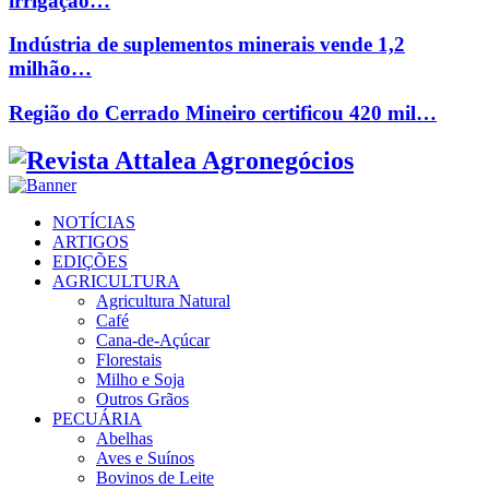
irrigação…
Indústria de suplementos minerais vende 1,2
milhão…
Região do Cerrado Mineiro certificou 420 mil…
Facebook
Twitter
Instagram
Linkedin
Youtube
Email
NOTÍCIAS
ARTIGOS
EDIÇÕES
AGRICULTURA
Agricultura Natural
Café
Cana-de-Açúcar
Florestais
Milho e Soja
Outros Grãos
PECUÁRIA
Abelhas
Aves e Suínos
Bovinos de Leite