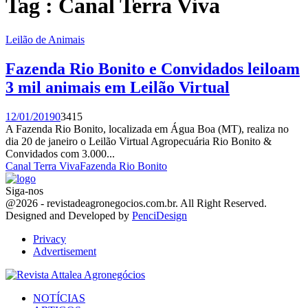
Tag : Canal Terra Viva
Leilão de Animais
Fazenda Rio Bonito e Convidados leiloam
3 mil animais em Leilão Virtual
12/01/2019
0
3415
A Fazenda Rio Bonito, localizada em Água Boa (MT), realiza no
dia 20 de janeiro o Leilão Virtual Agropecuária Rio Bonito &
Convidados com 3.000...
Canal Terra Viva
Fazenda Rio Bonito
Siga-nos
Facebook
Twitter
Instagram
Linkedin
Youtube
Email
@2026 - revistadeagronegocios.com.br. All Right Reserved.
Designed and Developed by
PenciDesign
Privacy
Advertisement
Facebook
Twitter
Instagram
Linkedin
Youtube
Email
NOTÍCIAS